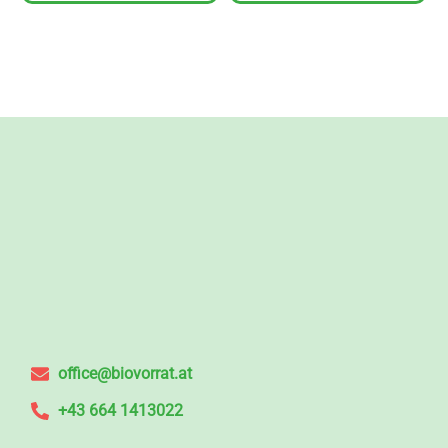
office@biovorrat.at
+43 664 1413022