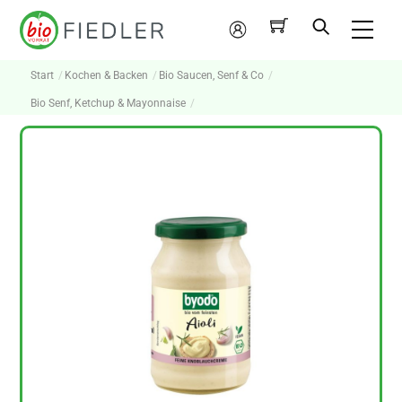
Skip
Me
to
Mein
content
Konto
Start
Kochen & Backen
Bio Saucen, Senf & Co
Bio Senf, Ketchup & Mayonnaise