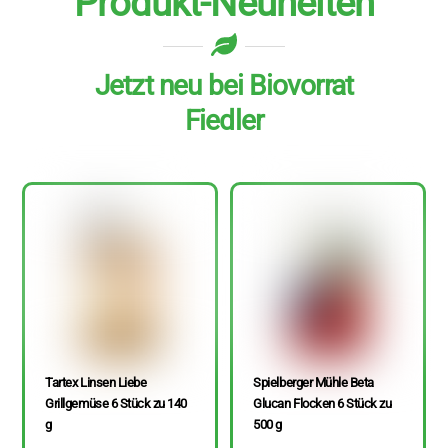
Produkt-Neuheiten
Jetzt neu bei Biovorrat
Fiedler
Tartex Linsen Liebe
Spielberger Mühle Beta
Grillgemüse 6 Stück zu 140
Glucan Flocken 6 Stück zu
g
500 g