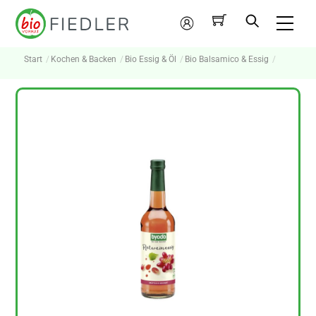
Skip
Me
to
Mein
content
Konto
Start
Kochen & Backen
Bio Essig & Öl
Bio Balsamico & Essig