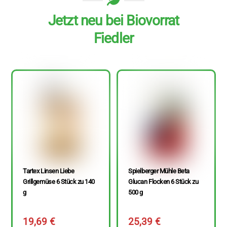
Jetzt neu bei Biovorrat
Fiedler
Tartex Linsen Liebe
Spielberger Mühle Beta
Grillgemüse 6 Stück zu 140
Glucan Flocken 6 Stück zu
g
500 g
19,69
€
25,39
€