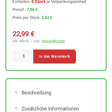
Einheiten:
6 Stück
je Verpackungseinheit
Preis/l :
7,66 €
Preis pro Stück:
3,83 €
22,99
€
inkl. MwSt. – zzgl.
Versandkosten
Byodo
In den Warenkorb
Rotweinessig
6
Stück
zu
500
Beschreibung
ml
Menge
Zusätzliche Informationen