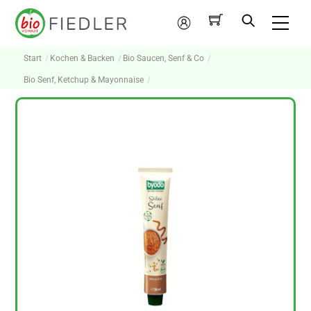
Skip
Me
to
Mein
content
Konto
Start
Kochen & Backen
Bio Saucen, Senf & Co
Bio Senf, Ketchup & Mayonnaise