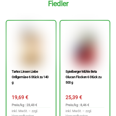
Fiedler
Tartex Linsen Liebe
Spielberger Mühle Beta
Grillgemüse 6 Stück zu 140
Glucan Flocken 6 Stück zu
g
500 g
19,69
€
25,39
€
Preis/kg : 23,43 €
Preis/kg : 8,46 €
inkl. MwSt. – zzgl.
inkl. MwSt. – zzgl.
Versandkosten
Versandkosten