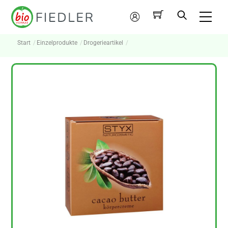
Skip
Me
to
Mein
content
Konto
Start
Einzelprodukte
Drogerieartikel