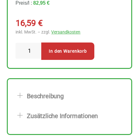
Preis/l :
82,95 €
16,59
€
inkl. MwSt. – zzgl.
Versandkosten
Styx
In den Warenkorb
Naturkosmetik
-
Cacao
Butter
Körpercreme
Beschreibung
200
ml
Zusätzliche Informationen
Menge