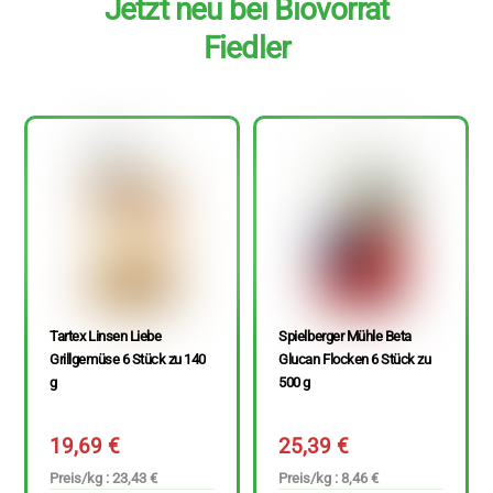
Jetzt neu bei Biovorrat
Fiedler
Tartex Linsen Liebe
Spielberger Mühle Beta
Grillgemüse 6 Stück zu 140
Glucan Flocken 6 Stück zu
g
500 g
19,69
€
25,39
€
Preis/kg : 23,43 €
Preis/kg : 8,46 €