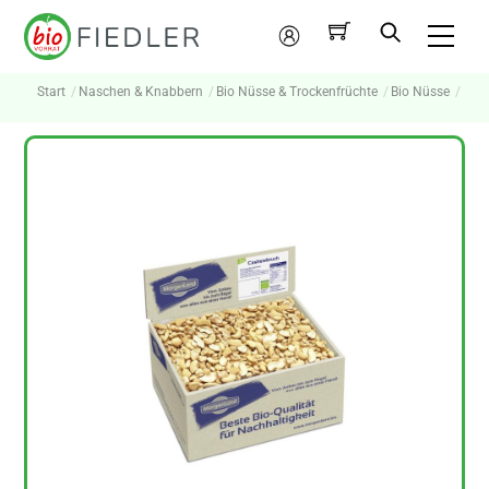
Skip
Me
to
Mein
content
Konto
Start
Naschen & Knabbern
Bio Nüsse & Trockenfrüchte
Bio Nüsse