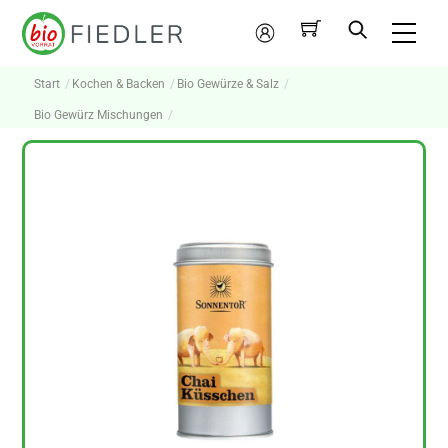
Skip
Me
to
Mein
content
Konto
Start
Kochen & Backen
Bio Gewürze & Salz
Bio Gewürz Mischungen