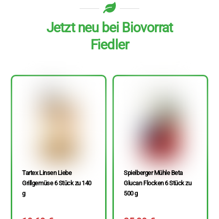
Jetzt neu bei Biovorrat
Fiedler
Tartex Linsen Liebe
Spielberger Mühle Beta
Grillgemüse 6 Stück zu 140
Glucan Flocken 6 Stück zu
g
500 g