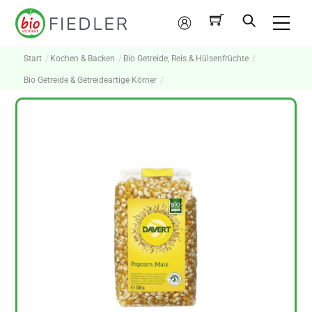
Skip
Me
to
Mein
content
Konto
Start
Kochen & Backen
Bio Getreide, Reis & Hülsenfrüchte
Bio Getreide & Getreideartige Körner