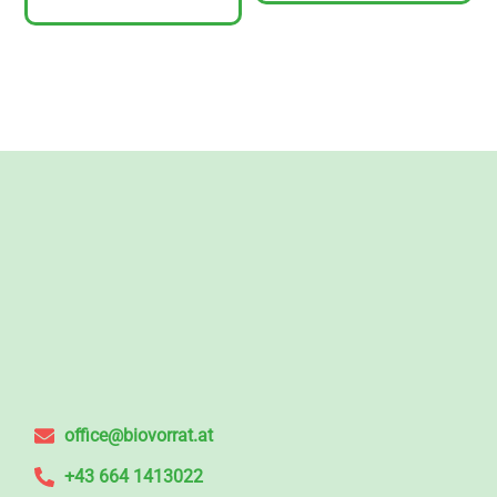
office@biovorrat.at
+43 664 1413022