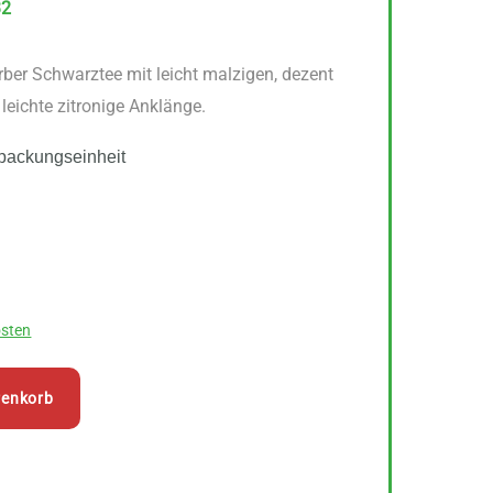
32
erber Schwarztee mit leicht malzigen, dezent
eichte zitronige Anklänge.
packungseinheit
sten
renkorb