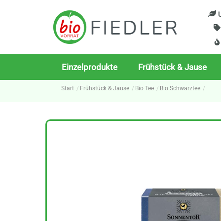
Skip
U
to
content
Einzelprodukte
Frühstück & Jause
Start
Frühstück & Jause
Bio Tee
Bio Schwarztee