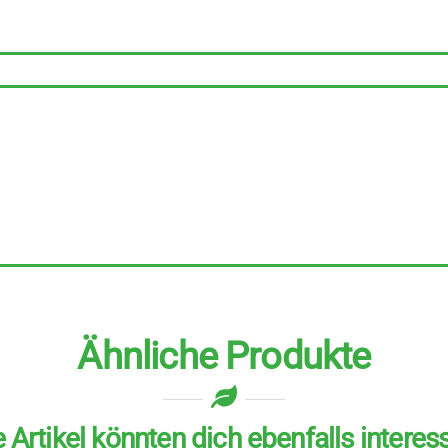
Assam
6
Stück
zu
95
g
Menge
Ähnliche Produkte
 Artikel könnten dich ebenfalls interes