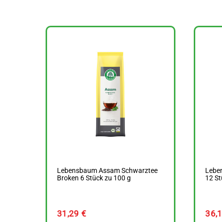
Lebensbaum Assam Schwarztee
Lebe
Broken 6 Stück zu 100 g
12 St
31,29
€
36,