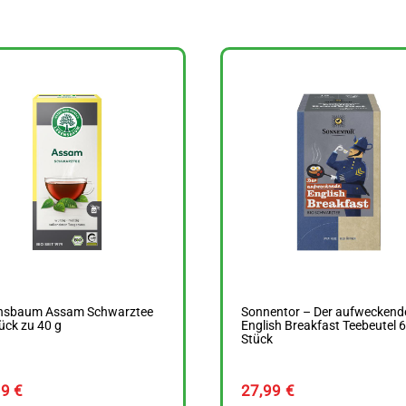
nsbaum Assam Schwarztee
Sonnentor – Der aufweckend
ück zu 40 g
English Breakfast Teebeutel 6
Stück
19
€
27,99
€