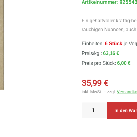
Artikelnummer
:
92554
Ein gehaltvoller kräftig-h
rauchigen Nuancen, auch l
Einheiten:
6 Stück
je Ver
Preis/kg :
63,16 €
Preis pro Stück:
6,00 €
35,99
€
inkl. MwSt. – zzgl.
Versandko
Sonnentor
In den Wa
-
Der
kräftige