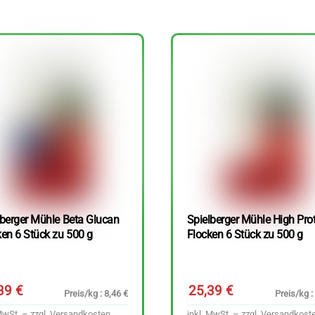
lberger Mühle Beta Glucan
Spielberger Mühle High Pro
ken 6 Stück zu 500 g
Flocken 6 Stück zu 500 g
,39
€
25,39
€
Preis/kg : 8,46 €
Preis/kg :
MwSt. – zzgl.
Versandkosten
inkl. MwSt. – zzgl.
Versandkost