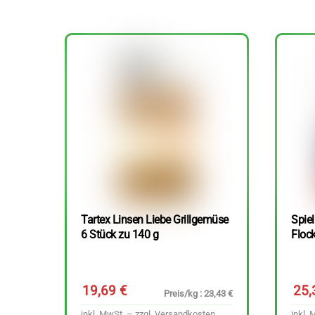
Tartex Linsen Liebe Grillgemüse
Spie
6 Stück zu 140 g
Floc
19,69
€
25
Preis/kg : 23,43 €
inkl. MwSt. – zzgl.
Versandkosten
inkl. 