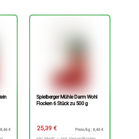
tein
Spielberger Mühle Darm Wohl
Flocken 6 Stück zu 500 g
25,39
€
 8,46 €
Preis/kg : 8,46 €
en
inkl. MwSt. – zzgl.
Versandkosten