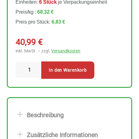
Einheiten:
6 Stück
je Verpackungseinheit
Preis/kg :
68,32 €
Preis pro Stück:
6,83 €
40,99
€
inkl. MwSt. – zzgl.
Versandkosten
Lebensbaum
In den Warenkorb
Earl
Grey
Classic
6
Stück
Beschreibung
zu
100
Zusätzliche Informationen
g