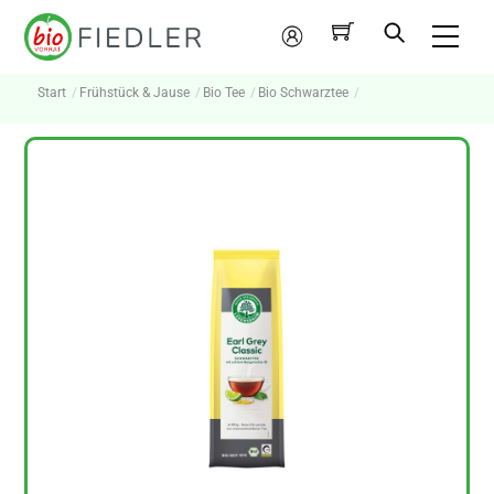
Skip
Me
to
Mein
content
Konto
Start
Frühstück & Jause
Bio Tee
Bio Schwarztee