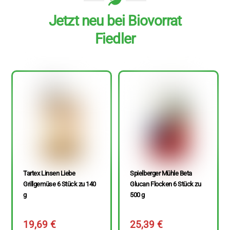
Jetzt neu bei Biovorrat
Fiedler
Tartex Linsen Liebe
Spielberger Mühle Beta
Grillgemüse 6 Stück zu 140
Glucan Flocken 6 Stück zu
g
500 g
19,69
€
25,39
€