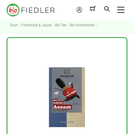
Skip
Me
to
Mein
content
Konto
Start
Frühstück & Jause
Bio Tee
Bio Schwarztee