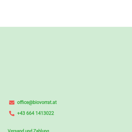
office@biovorrat.at
+43 664 1413022
Versand und Zahlung