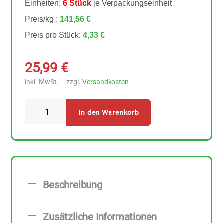
Einheiten:
6 Stück
je Verpackungseinheit
Preis/kg :
141,56 €
Preis pro Stück:
4,33 €
25,99
€
inkl. MwSt. – zzgl.
Versandkosten
Sonnentor
In den Warenkorb
-
Der
kräftige
Assam
Teebeutel
Beschreibung
6
Stück
Zusätzliche Informationen
Menge