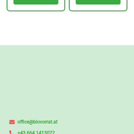
office@biovorrat.at
+43 664 1413022