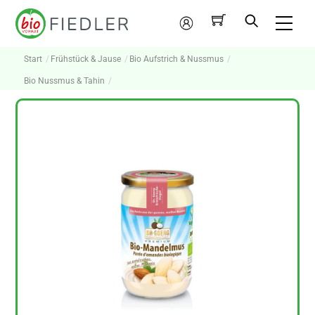
Skip
Me
to
Mein
content
Konto
Start
Frühstück & Jause
Bio Aufstrich & Nussmus
Bio Nussmus & Tahin