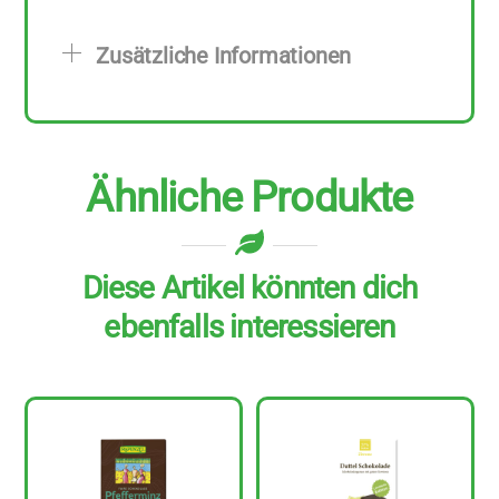
zu
70
Zusätzliche Informationen
g
Menge
Ähnliche Produkte
Diese Artikel könnten dich
ebenfalls interessieren