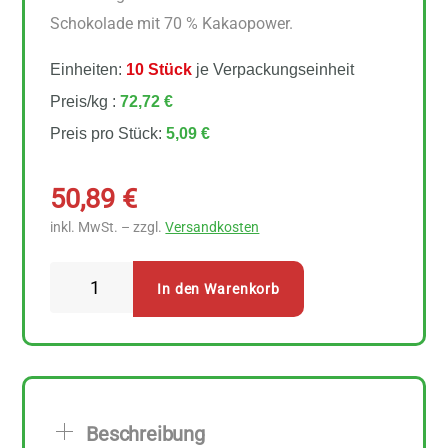
Schokolade mit 70 % Kakaopower.
Einheiten:
10 Stück
je Verpackungseinheit
Preis/kg :
72,72 €
Preis pro Stück:
5,09 €
50,89
€
inkl. MwSt. – zzgl.
Versandkosten
Zotter
In den Warenkorb
Schokolade
Dunkles
Schokomousse
10
Stück
Beschreibung