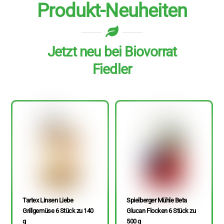
Produkt-Neuheiten
Jetzt neu bei Biovorrat
Fiedler
Tartex Linsen Liebe
Spielberger Mühle Beta
Grillgemüse 6 Stück zu 140
Glucan Flocken 6 Stück zu
g
500 g