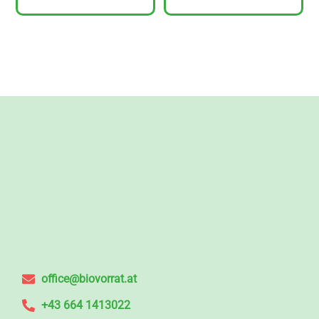
office@biovorrat.at
+43 664 1413022