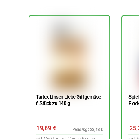
Tartex Linsen Liebe Grillgemüse
Spie
6 Stück zu 140 g
Floc
19,69
€
25
Preis/kg : 23,43 €
inkl. MwSt. – zzgl.
Versandkosten
inkl. 