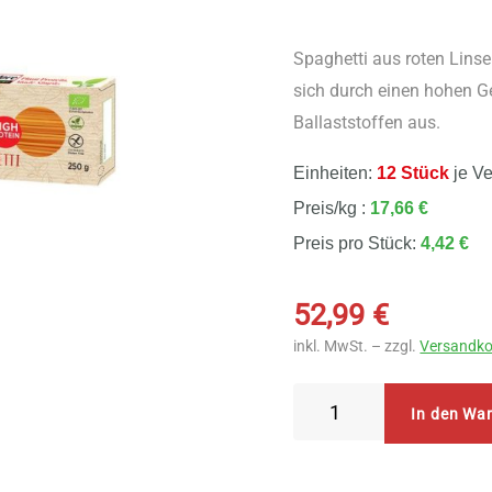
Spaghetti aus roten Linsen
sich durch einen hohen G
Ballaststoffen aus.
Einheiten:
12 Stück
je V
Preis/kg :
17,66 €
Preis pro Stück:
4,42 €
52,99
€
inkl. MwSt. – zzgl.
Versandko
Explore
In den Wa
Organic
Red