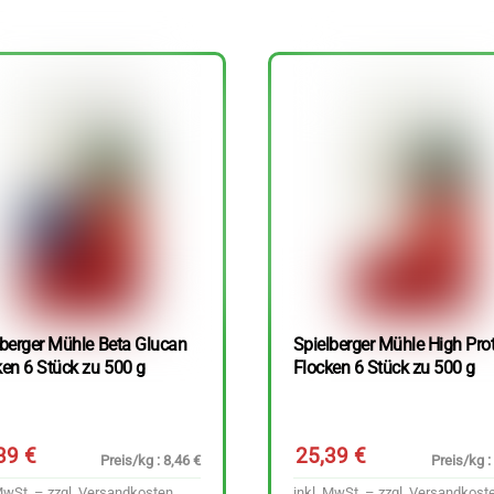
lberger Mühle Beta Glucan
Spielberger Mühle High Pro
ken 6 Stück zu 500 g
Flocken 6 Stück zu 500 g
,39
€
25,39
€
Preis/kg : 8,46 €
Preis/kg :
MwSt. – zzgl.
Versandkosten
inkl. MwSt. – zzgl.
Versandkost