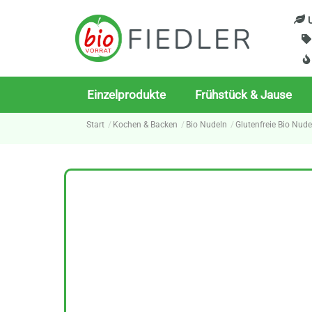
Skip
U
to
content
Einzelprodukte
Frühstück & Jause
Start
Kochen & Backen
Bio Nudeln
Glutenfreie Bio Nude