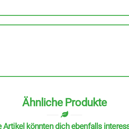
Lentil
Spaghetti
12
Stück
zu
250
g
Menge
Ähnliche Produkte
 Artikel könnten dich ebenfalls interes