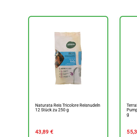
Naturata Reis Tricolore Reisnudeln
Terra
12 Stück zu 250 g
Pumpk
g
43,89
€
55,