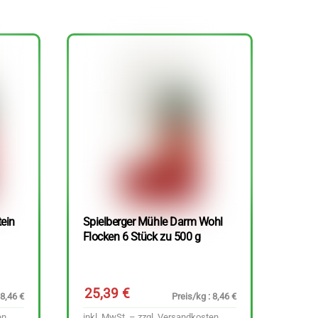
tein
Spielberger Mühle Darm Wohl
Flocken 6 Stück zu 500 g
25,39
€
 8,46 €
Preis/kg : 8,46 €
en
inkl. MwSt. – zzgl.
Versandkosten