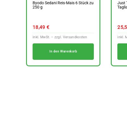
Byodo Sedani Reis-Mais 6 Stück zu
Just 
250 g
Tagli
18,49
€
25,
In den Warenkorb