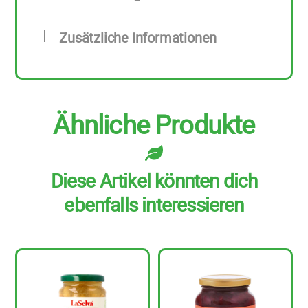
Stück
zu
Zusätzliche Informationen
340
g
Menge
Ähnliche Produkte
Diese Artikel könnten dich
ebenfalls interessieren