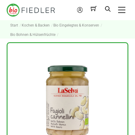
Skip
Me
to
Mein
content
Konto
Start
Kochen & Backen
Bio Eingelegtes & Konserven
Bio Bohnen & Hülsenfrüchte