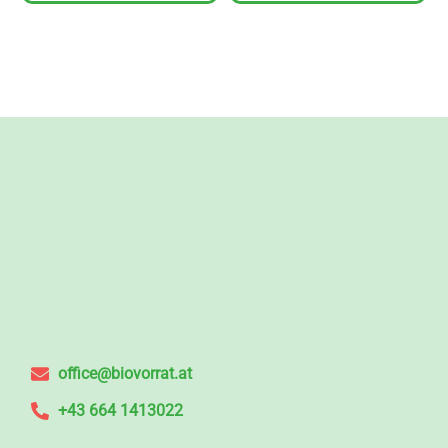
office@biovorrat.at
+43 664 1413022