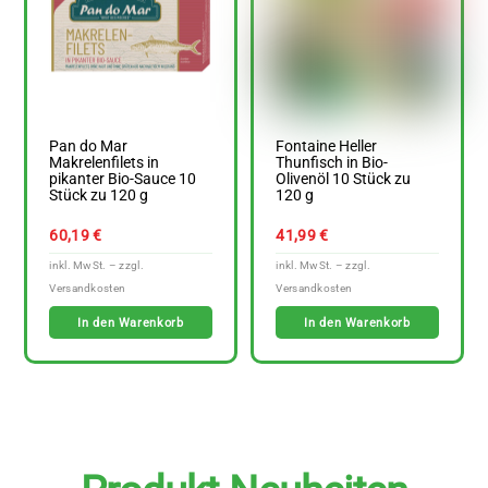
Pan do Mar
Fontaine Heller
Makrelenfilets in
Thunfisch in Bio-
pikanter Bio-Sauce 10
Olivenöl 10 Stück zu
Stück zu 120 g
120 g
60,19
€
41,99
€
In den Warenkorb
In den Warenkorb