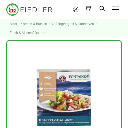
Skip
Me
to
Mein
content
Konto
Start
Kochen & Backen
Bio Eingelegtes & Konserven
Fisch & Meeresfrüchte