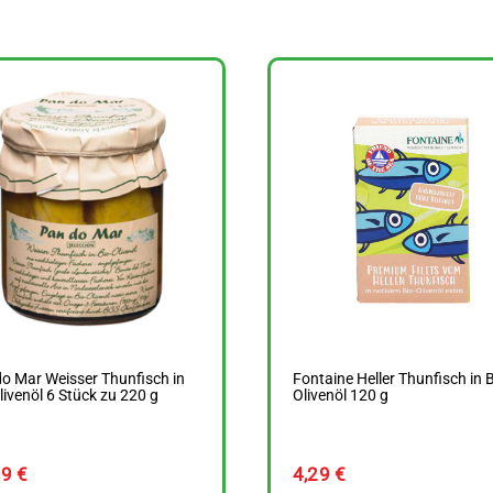
o Mar Weisser Thunfisch in
Fontaine Heller Thunfisch in B
livenöl 6 Stück zu 220 g
Olivenöl 120 g
29
€
4,29
€