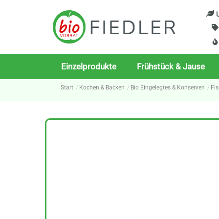
Skip
U
to
content
Einzelprodukte
Frühstück & Jause
Start
Kochen & Backen
Bio Eingelegtes & Konserven
Fi