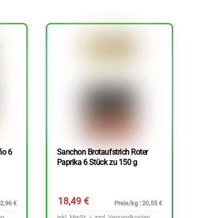
ño 6
Sanchon Brotaufstrich Roter
Paprika 6 Stück zu 150 g
18,49
€
22,96 €
Preis/kg : 20,55 €
en
inkl. MwSt. – zzgl.
Versandkosten