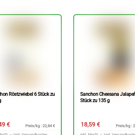
hon Röstzwiebel 6 Stück zu
Sanchon Cheesana Jalape
g
Stück zu 135 g
,49
€
18,59
€
Preis/kg : 22,84 €
Preis/kg : 
MwSt. – zzgl.
Versandkosten
inkl. MwSt. – zzgl.
Versandkost