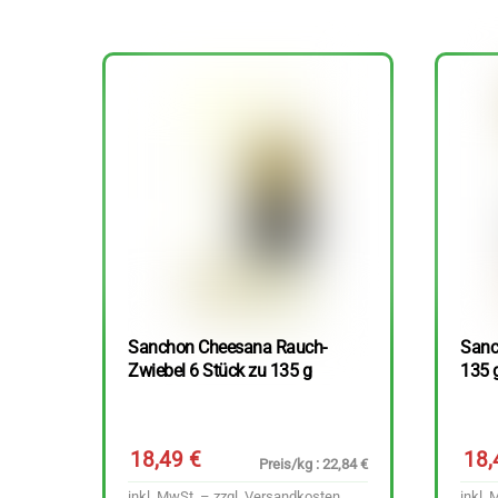
Sanchon Cheesana Rauch-
Sanc
Zwiebel 6 Stück zu 135 g
135 
18,49
€
18
Preis/kg : 22,84 €
inkl. MwSt. – zzgl.
Versandkosten
inkl. 