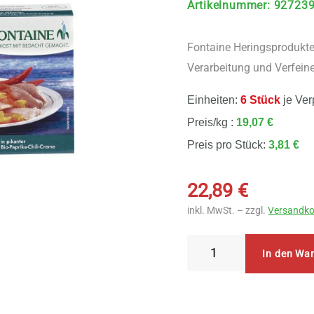
Artikelnummer
:
92723
Fontaine Heringsprodukte
Verarbeitung und Verfein
Einheiten:
6 Stück
je Ver
Preis/kg :
19,07 €
Preis pro Stück:
3,81 €
22,89
€
inkl. MwSt. – zzgl.
Versandko
Fontaine
In den Wa
Zarte
Heringsfilets
6