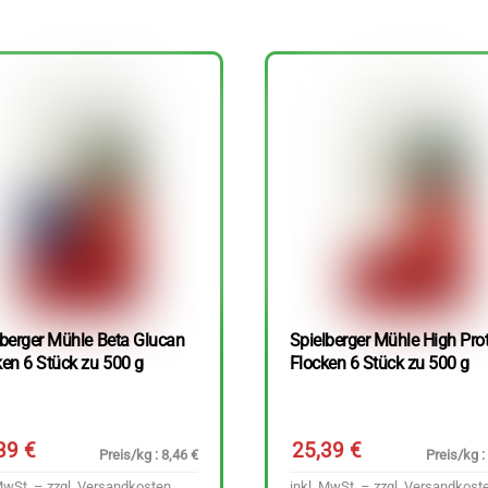
lberger Mühle Beta Glucan
Spielberger Mühle High Pro
ken 6 Stück zu 500 g
Flocken 6 Stück zu 500 g
,39
€
25,39
€
Preis/kg : 8,46 €
Preis/kg :
MwSt. – zzgl.
Versandkosten
inkl. MwSt. – zzgl.
Versandkost