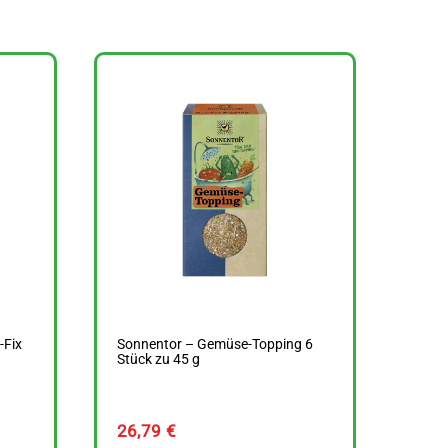
-Fix
Sonnentor – Gemüse-Topping 6
Stück zu 45 g
26,79
€