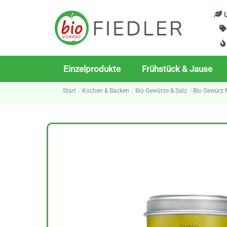
Skip
U
to
content
Einzelprodukte
Frühstück & Jause
Start
Kochen & Backen
Bio Gewürze & Salz
Bio Gewürz