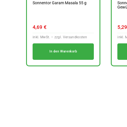
Sonnentor Garam Masala 55 g
Sonne
Gewü
4,69
€
5,2
In den Warenkorb