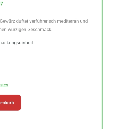
07
ewürz duftet verführerisch mediterran und
einen würzigen Geschmack.
packungseinheit
sten
renkorb