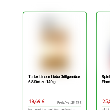
Tartex Linsen Liebe Grillgemüse
Spie
6 Stück zu 140 g
Floc
19,69
€
25
Preis/kg : 23,43 €
inkl. MwSt. – zzgl.
Versandkosten
inkl. 