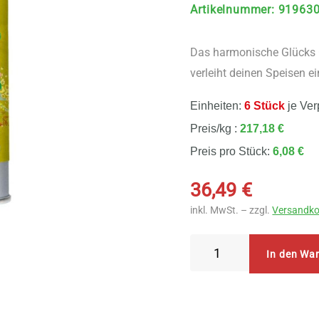
Artikelnummer
:
91963
Das harmonische Glücks G
verleiht deinen Speisen 
Einheiten:
6 Stück
je Ver
Preis/kg :
217,18 €
Preis pro Stück:
6,08 €
36,49
€
inkl. MwSt. – zzgl.
Versandko
Sonnentor
In den Wa
Glücks
Gewürz
Gewürzblüten