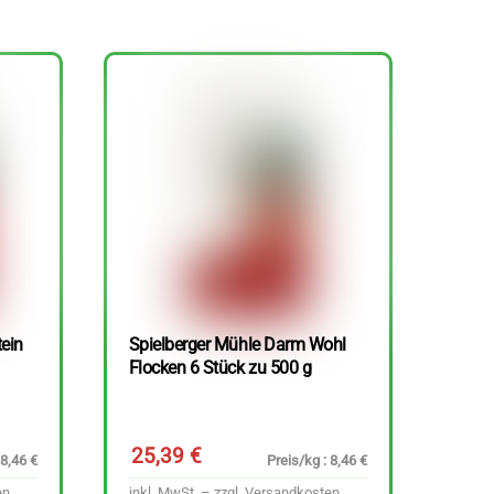
tein
Spielberger Mühle Darm Wohl
Flocken 6 Stück zu 500 g
25,39
€
 8,46 €
Preis/kg : 8,46 €
en
inkl. MwSt. – zzgl.
Versandkosten