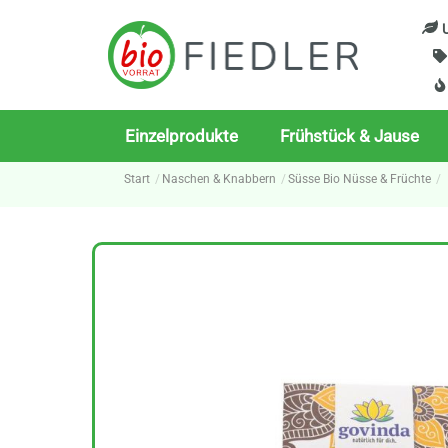
Skip
U
to
content
Einzelprodukte
Frühstück & Jause
Start
Naschen & Knabbern
Süsse Bio Nüsse & Früchte