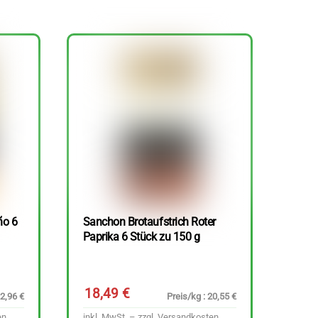
ño 6
Sanchon Brotaufstrich Roter
Paprika 6 Stück zu 150 g
18,49
€
22,96 €
Preis/kg : 20,55 €
en
inkl. MwSt. – zzgl.
Versandkosten