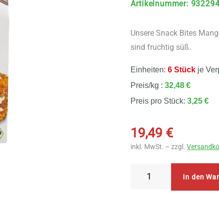
Artikelnummer
:
93229
Unsere Snack Bites Mang
sind fruchtig süß.
Einheiten:
6 Stück
je Ver
Preis/kg :
32,48 €
Preis pro Stück:
3,25 €
19,49
€
inkl. MwSt. – zzgl.
Versandko
Govinda
In den Wa
Snack
Bites
Mango