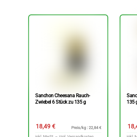
Sanchon Cheesana Rauch-
Sanc
Zwiebel 6 Stück zu 135 g
135 
18,49
€
18
Preis/kg : 22,84 €
inkl. MwSt. – zzgl.
Versandkosten
inkl. 