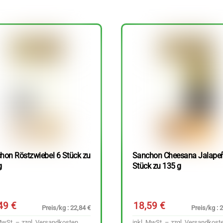
hon Röstzwiebel 6 Stück zu
Sanchon Cheesana Jalape
g
Stück zu 135 g
,49
€
18,59
€
Preis/kg : 22,84 €
Preis/kg : 
MwSt. – zzgl.
Versandkosten
inkl. MwSt. – zzgl.
Versandkost