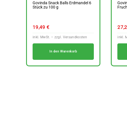
Govinda Snack Balls Erdmandel 6
Govi
Stück zu 100 g
Fruch
19,49
€
27,
In den Warenkorb