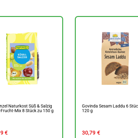
zel Naturkost Süß & Salzig
Govinda Sesam Laddu 6 Stüc
Frucht-Mix 8 Stück zu 150 g
120 g
19
€
30,79
€