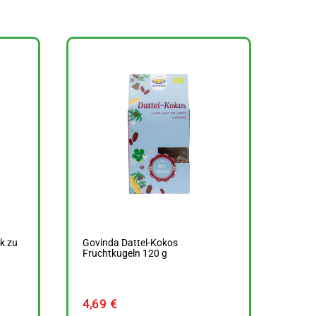
k zu
Govinda Dattel-Kokos
Fruchtkugeln 120 g
4,69
€