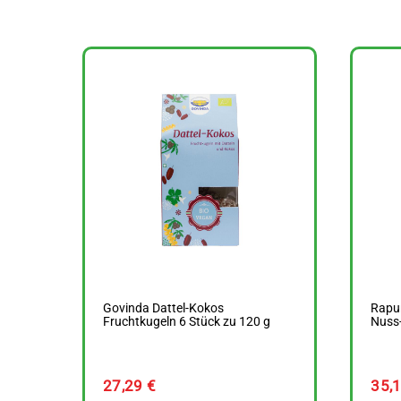
Govinda Dattel-Kokos
Rapun
Fruchtkugeln 6 Stück zu 120 g
Nuss-
27,29
€
35,