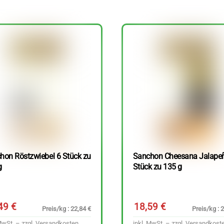
hon Röstzwiebel 6 Stück zu
Sanchon Cheesana Jalape
g
Stück zu 135 g
,49
€
18,59
€
Preis/kg : 22,84 €
Preis/kg : 
MwSt. – zzgl.
Versandkosten
inkl. MwSt. – zzgl.
Versandkost