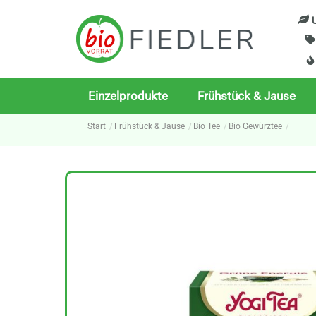
Skip
U
to
content
Einzelprodukte
Frühstück & Jause
Start
Frühstück & Jause
Bio Tee
Bio Gewürztee