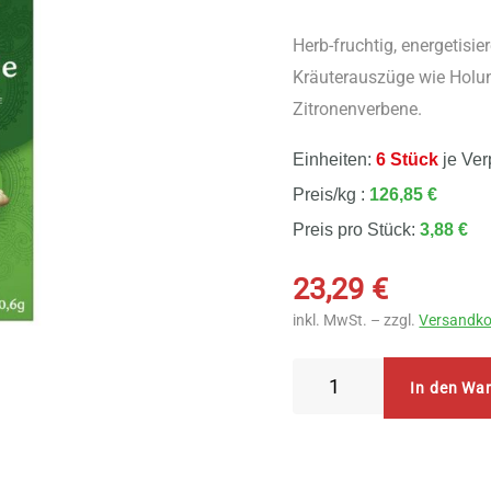
Herb-fruchtig, energetisier
Kräuterauszüge wie Holu
Zitronenverbene.
Einheiten:
6 Stück
je Ver
Preis/kg :
126,85 €
Preis pro Stück:
3,88 €
23,29
€
inkl. MwSt. – zzgl.
Versandko
Yogi
In den Wa
Tea
Grüne
Energie