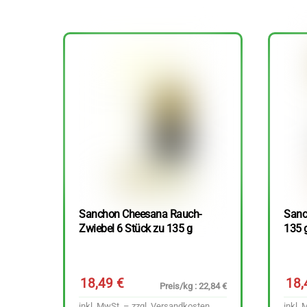
Sanchon Cheesana Rauch-
Sanc
Zwiebel 6 Stück zu 135 g
135 
18,49
€
18
Preis/kg : 22,84 €
inkl. MwSt. – zzgl.
Versandkosten
inkl. 