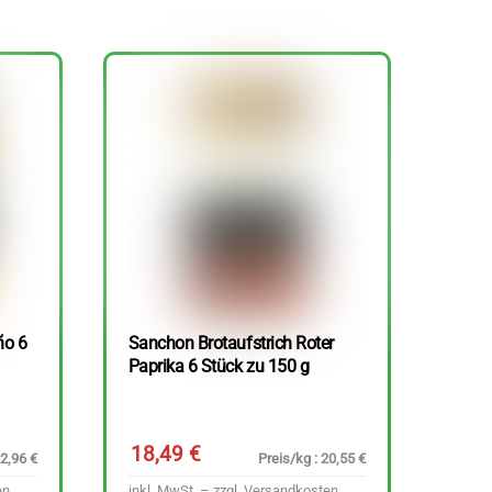
ño 6
Sanchon Brotaufstrich Roter
Paprika 6 Stück zu 150 g
18,49
€
22,96 €
Preis/kg : 20,55 €
en
inkl. MwSt. – zzgl.
Versandkosten