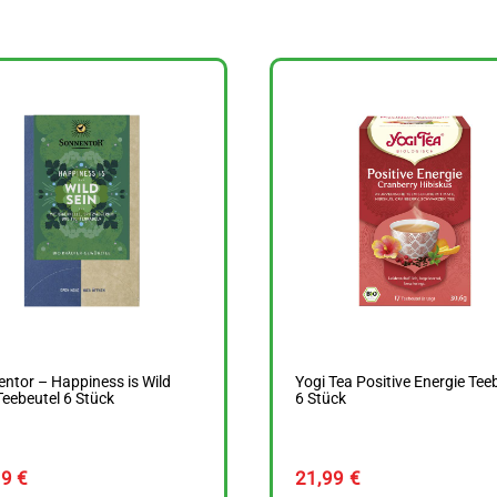
ntor – Happiness is Wild
Yogi Tea Positive Energie Tee
Teebeutel 6 Stück
6 Stück
69
€
21,99
€