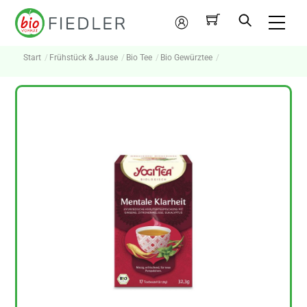
Skip
Me
to
Mein
content
Konto
Start
Frühstück & Jause
Bio Tee
Bio Gewürztee