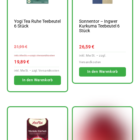
Yogi Tea Ruhe Teebeutel
Sonnentor – Ingwer
6 Stück
Kurkuma Teebeutel 6
Stück
Ursprünglicher
26,59
€
21,99
€
Preis
war:
Aktueller
19,89
€
21,99 €
Preis
In den Warenkorb
ist:
In den Warenkorb
19,89 €.