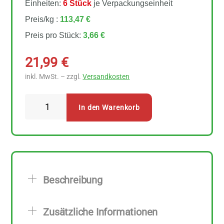
Einheiten:
6 Stück
je Verpackungseinheit
Preis/kg :
113,47 €
Preis pro Stück:
3,66 €
21,99
€
inkl. MwSt. – zzgl.
Versandkosten
Yogi
In den Warenkorb
Tea
Mentale
Klarheit
Teebeutel
6
Beschreibung
Stück
Menge
Zusätzliche Informationen