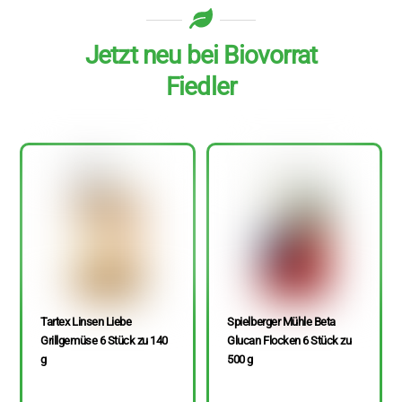
Jetzt neu bei Biovorrat
Fiedler
Tartex Linsen Liebe
Spielberger Mühle Beta
Grillgemüse 6 Stück zu 140
Glucan Flocken 6 Stück zu
g
500 g