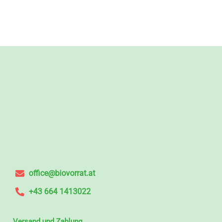
office@biovorrat.at
+43 664 1413022
Versand und Zahlung