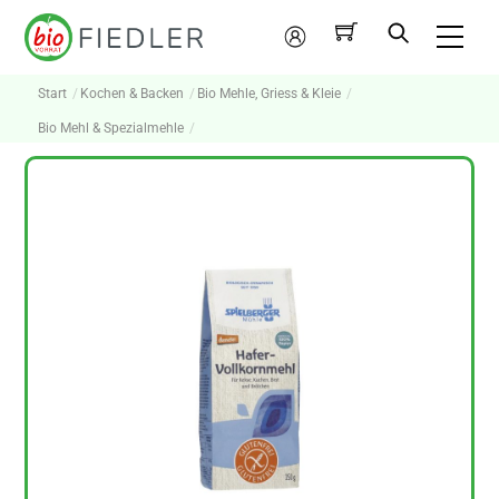
Skip
Me
to
Mein
content
Konto
Start
Kochen & Backen
Bio Mehle, Griess & Kleie
Bio Mehl & Spezialmehle