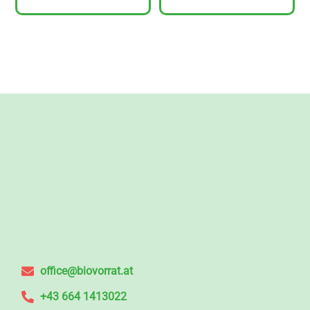
office@biovorrat.at
+43 664 1413022