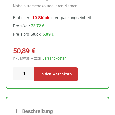
Nobelbitterschokolade ihren Namen.
Einheiten:
10 Stück
je Verpackungseinheit
Preis/kg :
72,72 €
Preis pro Stück:
5,09 €
50,89
€
inkl. MwSt. – zzgl.
Versandkosten
Zotter
In den Warenkorb
Schokolade
Hauszwetschke
10
Stück
zu
Beschreibung