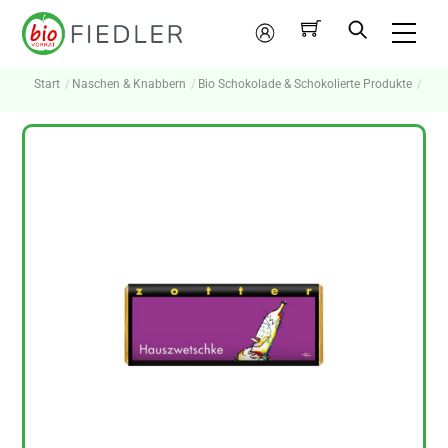
Skip
Me
to
Mein
content
Konto
Start
Naschen & Knabbern
Bio Schokolade & Schokolierte Produkte