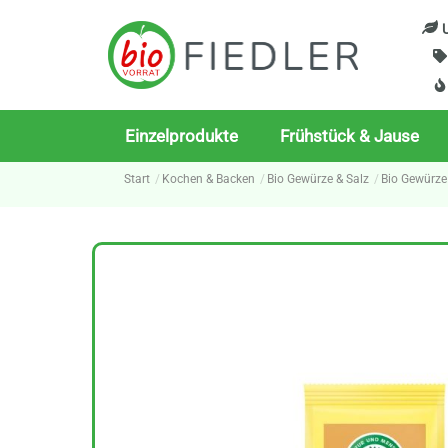
Skip
U
to
content
Einzelprodukte
Frühstück & Jause
Start
Kochen & Backen
Bio Gewürze & Salz
Bio Gewürze