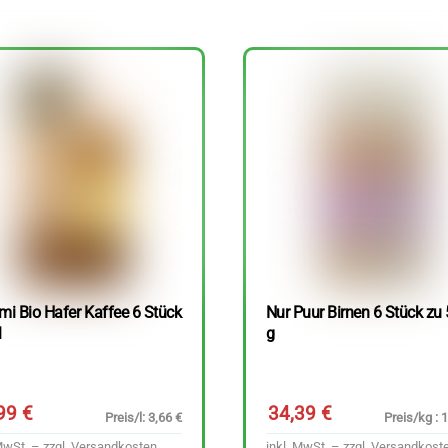
mi Bio Hafer Kaffee 6 Stück
Nur Puur Birnen 6 Stück zu
l
g
,99
€
34,39
€
Preis/l: 3,66 €
Preis/kg : 
MwSt. – zzgl.
Versandkosten
inkl. MwSt. – zzgl.
Versandkost