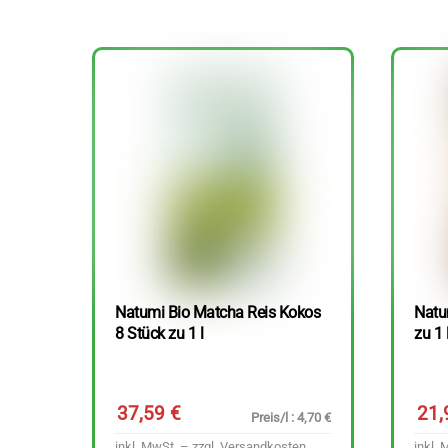
Natumi Bio Matcha Reis Kokos
Natu
8 Stück zu 1 l
zu 1 
37,59
€
21
Preis/l : 4,70 €
inkl. MwSt. – zzgl.
Versandkosten
inkl. 