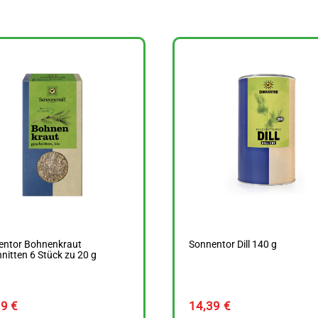
entor Bohnenkraut
Sonnentor Dill 140 g
nitten 6 Stück zu 20 g
49
€
14,39
€