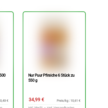
 500
Nur Puur Pfirsiche 6 Stück zu
550 g
34,99
€
10,43 €
Preis/kg : 10,61 €
en
inkl. MwSt. – zzgl.
Versandkosten