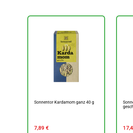
Sonnentor Kardamom ganz 40 g
Sonn
gesch
7,89
€
17,