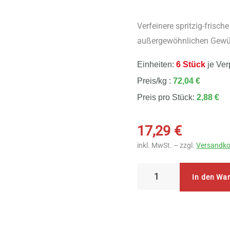
Verfeinere spritzig-frisc
außergewöhnlichen Gewü
Einheiten:
6 Stück
je Ver
Preis/kg :
72,04 €
Preis pro Stück:
2,88 €
17,29
€
inkl. MwSt. – zzgl.
Versandko
Lebensbaum
In den Wa
Ingwer
6
Stück
zu