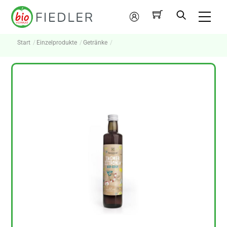
Skip
Me
to
Mein
content
Konto
Start
Einzelprodukte
Getränke