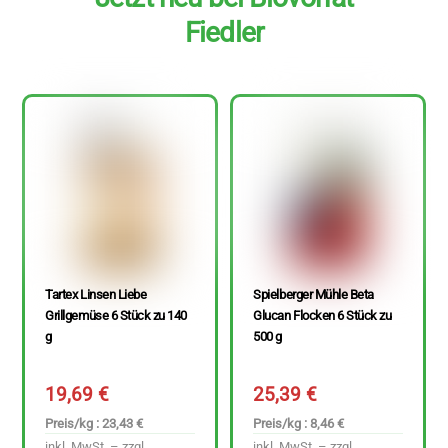
Fiedler
Tartex Linsen Liebe
Spielberger Mühle Beta
Grillgemüse 6 Stück zu 140
Glucan Flocken 6 Stück zu
g
500 g
19,69
€
25,39
€
Preis/kg : 23,43 €
Preis/kg : 8,46 €
inkl. MwSt. – zzgl.
inkl. MwSt. – zzgl.