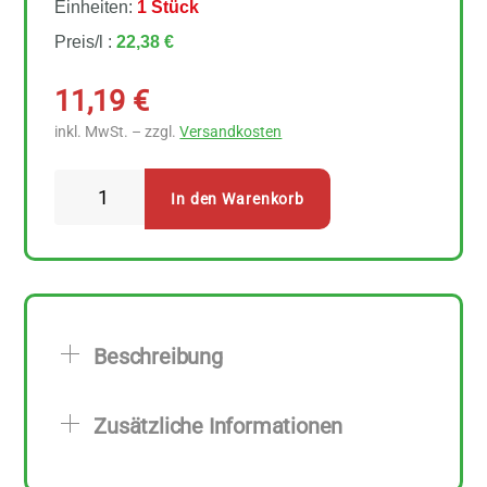
Einheiten:
1 Stück
Preis/l :
22,38 €
11,19
€
inkl. MwSt. – zzgl.
Versandkosten
Sonnentor
In den Warenkorb
Ingwer-
Zitronen
Sirup
500
ml
Beschreibung
Menge
Zusätzliche Informationen