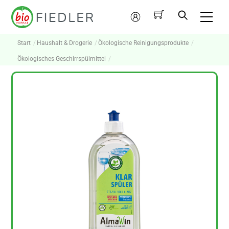
Skip
Me
to
Mein
content
Konto
Start
Haushalt & Drogerie
Ökologische Reinigungsprodukte
Ökologisches Geschirrspülmittel