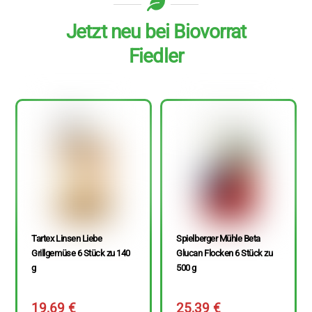
Jetzt neu bei Biovorrat
Fiedler
Tartex Linsen Liebe
Spielberger Mühle Beta
Grillgemüse 6 Stück zu 140
Glucan Flocken 6 Stück zu
g
500 g
19,69
€
25,39
€