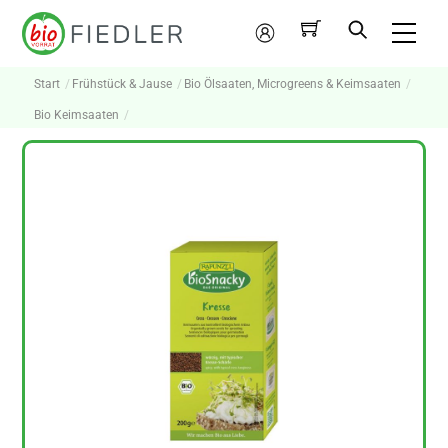
Skip
Me
to
Mein
content
Konto
Start
Frühstück & Jause
Bio Ölsaaten, Microgreens & Keimsaaten
Bio Keimsaaten