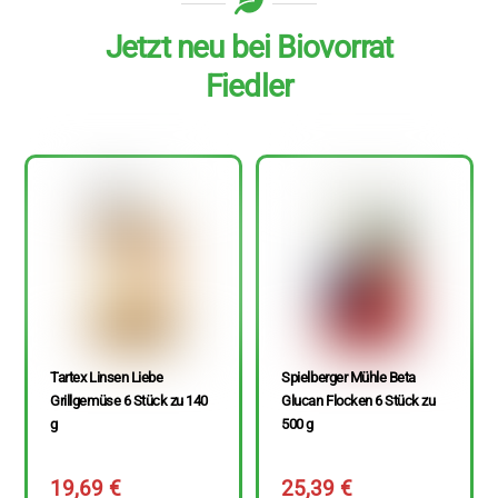
Jetzt neu bei Biovorrat
Fiedler
Tartex Linsen Liebe
Spielberger Mühle Beta
Grillgemüse 6 Stück zu 140
Glucan Flocken 6 Stück zu
g
500 g
19,69
€
25,39
€