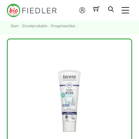
Skip
Me
to
Mein
content
Konto
Start
Einzelprodukte
Drogerieartikel