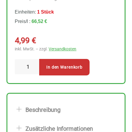
Einheiten:
1 Stück
Preis/l :
66,52 €
4,99
€
inkl. MwSt. – zzgl.
Versandkosten
Lavera
In den Warenkorb
Naturkosmetik
Neutral
Zahngel
Fluoridfrei
75
Beschreibung
ml
Menge
Zusätzliche Informationen