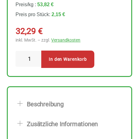
Preis/kg :
53,82 €
Preis pro Stück:
2,15 €
32,29
€
inkl. MwSt. – zzgl.
Versandkosten
Lifefood
In den Warenkorb
Lifebar
Organic
Oat
Snack
Brownie
Beschreibung
15
Stück
Zusätzliche Informationen
zu
40