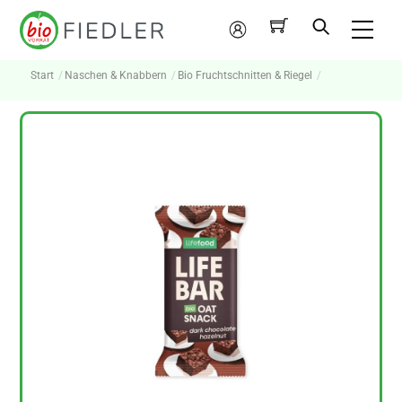
Skip
Me
to
Mein
content
Konto
Start
Naschen & Knabbern
Bio Fruchtschnitten & Riegel