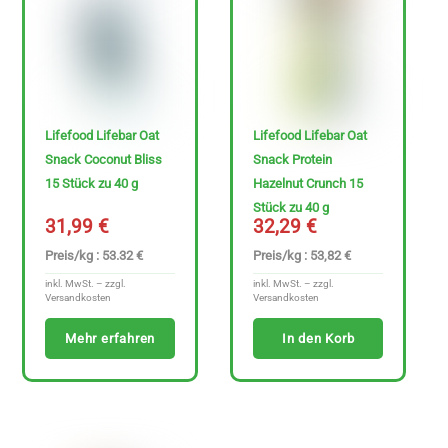
H
e
r
s
t
Lifefood Lifebar Oat
Lifefood Lifebar Oat
Snack Coconut Bliss
Snack Protein
e
15 Stück zu 40 g
Hazelnut Crunch 15
l
Stück zu 40 g
l
31,99
€
32,29
€
e
Preis/kg : 53.32 €
Preis/kg : 53,82 €
r
inkl. MwSt. – zzgl.
inkl. MwSt. – zzgl.
Versandkosten
Versandkosten
Mehr erfahren
In den Korb