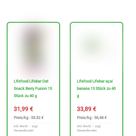
€
-
3
4
7
.
6
9
Lifefood Lifebar Oat
Lifefood Lifebar açai
Snack Berry Fusion 15
banana 15 Stück zu 40
€
Stück zu 40 g
g
31,99
€
33,89
€
Preis/kg : 53.32 €
Preis/kg : 56,48 €
inkl. MwSt. – zzgl.
inkl. MwSt. – zzgl.
Versandkosten
Versandkosten