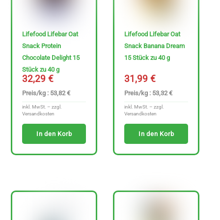
z
e
Lifefood Lifebar Oat
Lifefood Lifebar Oat
i
Snack Protein
Snack Banana Dream
g
Chocolate Delight 15
15 Stück zu 40 g
e
Stück zu 40 g
32,29
€
31,99
€
n
Preis/kg : 53,82 €
Preis/kg : 53,32 €
inkl. MwSt. – zzgl.
inkl. MwSt. – zzgl.
Versandkosten
Versandkosten
In den Korb
In den Korb