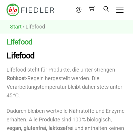
Skip
Me
to
Mein
content
Konto
Start
› Lifefood
Lifefood
Lifefood
N
u
Lifefood steht für Produkte, die unter strengen
r
Rohkost
-Regeln hergestellt werden. Die
v
Verarbeitungstemperatur bleibt daher stets unter
e
45 °C.
g
Dadurch bleiben wertvolle Nährstoffe und Enzyme
a
erhalten. Alle Produkte sind 100 % biologisch,
n
vegan, glutenfrei, laktosefrei
und enthalten keinen
e