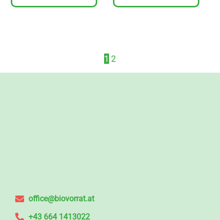
1
2
office@biovorrat.at
+43 664 1413022