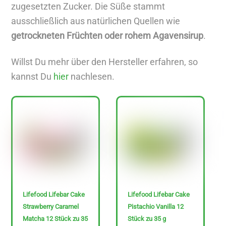
zugesetzten Zucker. Die Süße stammt
A
ausschließlich aus natürlichen Quellen wie
r
getrockneten Früchten oder rohem Agavensirup
.
t
i
Willst Du mehr über den Hersteller erfahren, so
k
kannst Du
hier
nachlesen.
e
l
a
n
z
e
i
g
Lifefood Lifebar Cake
Lifefood Lifebar Cake
e
Strawberry Caramel
Pistachio Vanilla 12
n
Matcha 12 Stück zu 35
Stück zu 35 g