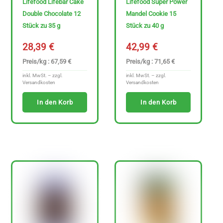
e
Lifefood Lifebar Cake
Lifefood Super Power
Double Chocolate 12
Mandel Cookie 15
n
Stück zu 35 g
Stück zu 40 g
f
r
28,39
€
42,99
€
e
Preis/kg : 67,59 €
Preis/kg : 71,65 €
i
inkl. MwSt. – zzgl.
inkl. MwSt. – zzgl.
Versandkosten
Versandkosten
e
A
In den Korb
In den Korb
r
t
i
k
e
l
a
n