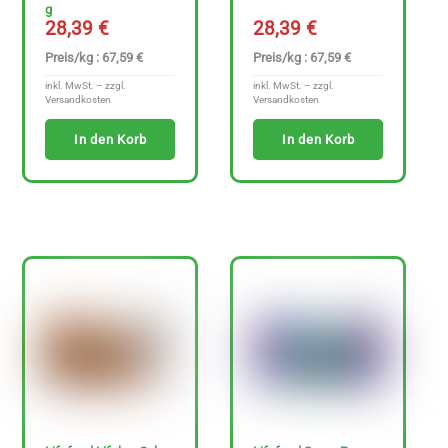
g
28,39
€
28,39
€
Preis/kg : 67,59 €
Preis/kg : 67,59 €
Ja
inkl. MwSt. – zzgl.
inkl. MwSt. – zzgl.
Versandkosten
Versandkosten
Nein
In den Korb
In den Korb
N
u
r
g
l
u
t