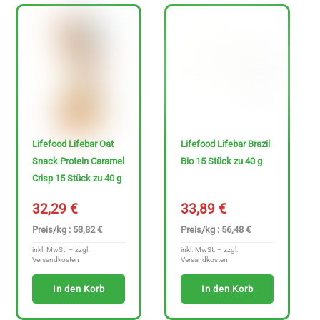
Sonderangebote
P
Lifefood Lifebar Oat
Lifefood Lifebar Brazil
Snack Protein Caramel
Bio 15 Stück zu 40 g
r
Crisp 15 Stück zu 40 g
e
i
32,29
€
33,89
€
s
Preis/kg : 53,82 €
Preis/kg : 56,48 €
inkl. MwSt. – zzgl.
inkl. MwSt. – zzgl.
Versandkosten
Versandkosten
In den Korb
In den Korb
0