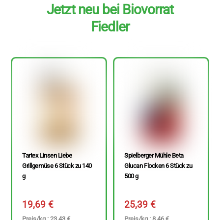
Jetzt neu bei Biovorrat
Fiedler
Tartex Linsen Liebe
Spielberger Mühle Beta
Grillgemüse 6 Stück zu 140
Glucan Flocken 6 Stück zu
g
500 g
19,69
€
25,39
€
Preis/kg : 23,43 €
Preis/kg : 8,46 €