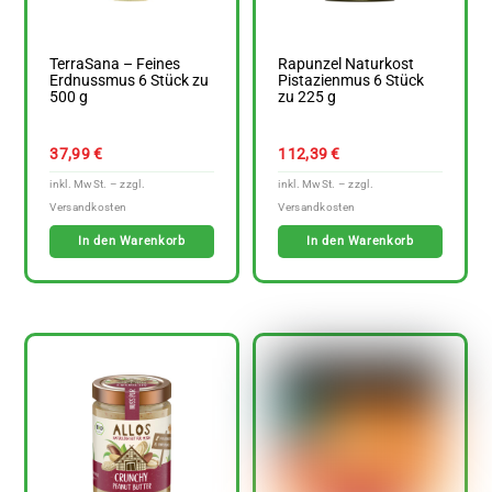
TerraSana – Feines
Rapunzel Naturkost
Erdnussmus 6 Stück zu
Pistazienmus 6 Stück
500 g
zu 225 g
37,99
€
112,39
€
In den Warenkorb
In den Warenkorb