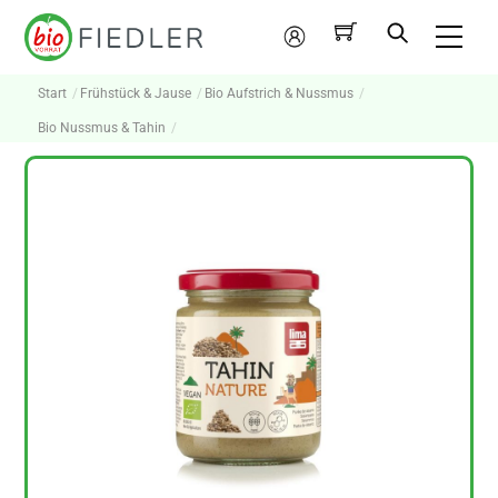
Skip
Me
to
Mein
content
Konto
Start
Frühstück & Jause
Bio Aufstrich & Nussmus
Bio Nussmus & Tahin