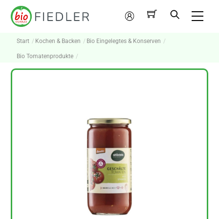
Skip
Me
to
Mein
content
Konto
Start
Kochen & Backen
Bio Eingelegtes & Konserven
Bio Tomatenprodukte