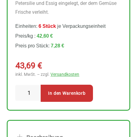
Petersilie und Essig eingelegt, der dem Gemüse
Frische verleiht.
Einheiten:
6 Stück
je Verpackungseinheit
Preis/kg :
42,60 €
Preis pro Stück:
7,28 €
43,69
€
inkl. MwSt. – zzgl.
Versandkosten
LaSelva
In den Warenkorb
Peperoni
grialiati
Paprika
gegrillt
6