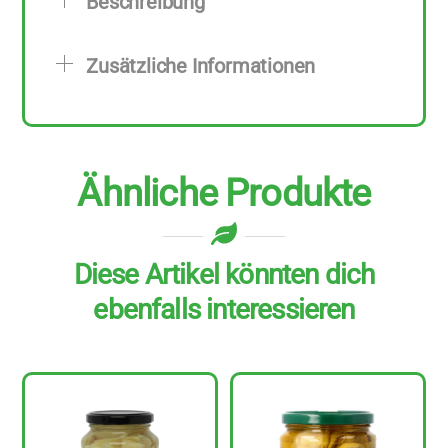
Beschreibung
Stück
zu
Zusätzliche Informationen
171
g
Menge
Ähnliche Produkte
Diese Artikel könnten dich
ebenfalls interessieren