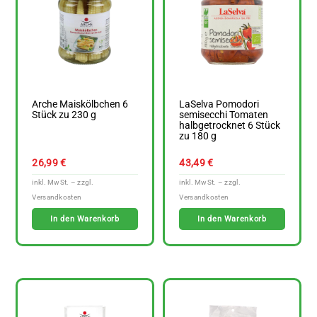
Arche Maiskölbchen 6
LaSelva Pomodori
Stück zu 230 g
semisecchi Tomaten
halbgetrocknet 6 Stück
zu 180 g
26,99
€
43,49
€
In den Warenkorb
In den Warenkorb