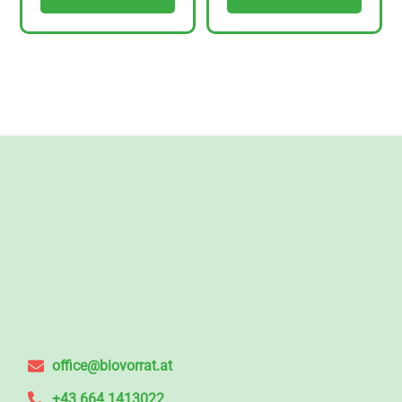
office@biovorrat.at
+43 664 1413022