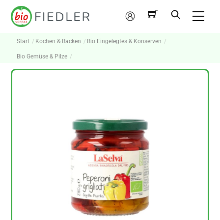
Skip
Me
to
Mein
content
Konto
Start
Kochen & Backen
Bio Eingelegtes & Konserven
Bio Gemüse & Pilze