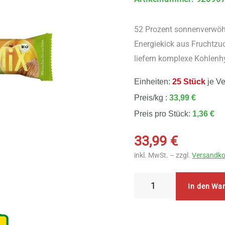
52 Prozent sonnenverwöhn
Energiekick aus Fruchtzu
liefern komplexe Kohlenh
Einheiten:
25 Stück
je V
Preis/kg :
33,99 €
Preis pro Stück:
1,36 €
33,99
€
inkl. MwSt. – zzgl.
Versandko
Rapunzel
In den Wa
Power-
Mix
Fruchtschnitte