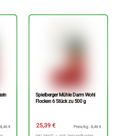
tein
Spielberger Mühle Darm Wohl
Flocken 6 Stück zu 500 g
25,39
€
 8,46 €
Preis/kg : 8,46 €
en
inkl. MwSt. – zzgl.
Versandkosten