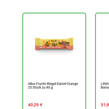
Allos Frucht-Riegel Dattel-Orange
Lifef
25 Stück zu 40 g
Bana
40,29
€
31,