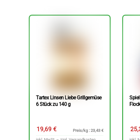
Tartex Linsen Liebe Grillgemüse
Spie
6 Stück zu 140 g
Floc
19,69
€
25
Preis/kg : 23,43 €
inkl. MwSt. – zzgl.
Versandkosten
inkl. 