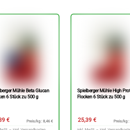
lberger Mühle Beta Glucan
Spielberger Mühle High Pro
ken 6 Stück zu 500 g
Flocken 6 Stück zu 500 g
,39
€
25,39
€
Preis/kg : 8,46 €
Preis/kg :
MwSt. – zzgl.
Versandkosten
inkl. MwSt. – zzgl.
Versandkost