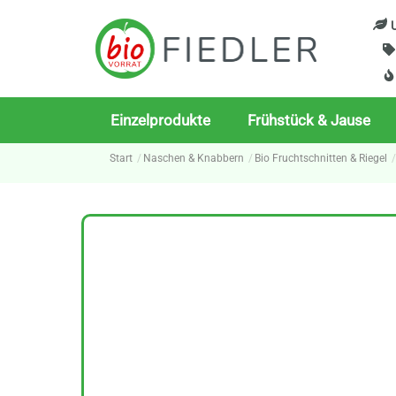
Skip
U
to
content
Einzelprodukte
Frühstück & Jause
Start
Naschen & Knabbern
Bio Fruchtschnitten & Riegel