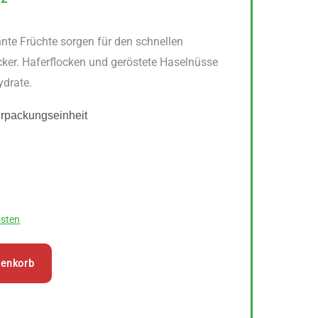
te Früchte sorgen für den schnellen
cker. Haferflocken und geröstete Haselnüsse
ydrate.
erpackungseinheit
sten
renkorb