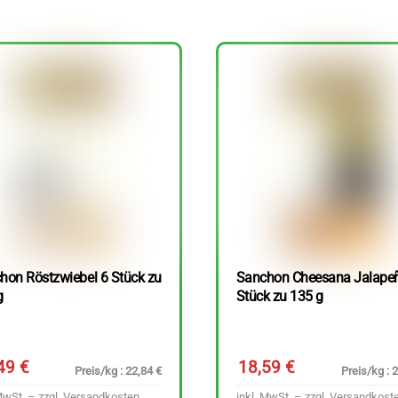
hon Röstzwiebel 6 Stück zu
Sanchon Cheesana Jalape
g
Stück zu 135 g
,49
€
18,59
€
Preis/kg : 22,84 €
Preis/kg : 
MwSt. – zzgl.
Versandkosten
inkl. MwSt. – zzgl.
Versandkost