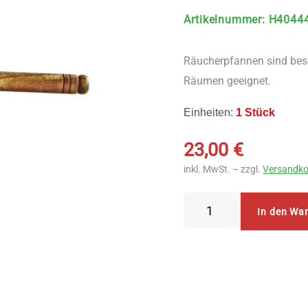
Artikelnummer
:
H4044
Räucherpfannen sind bes
Räumen geeignet.
Einheiten:
1 Stück
23,00
€
inkl. MwSt. – zzgl.
Versandko
Bitto
In den Wa
Räucherpfanne
Sultan
Menge