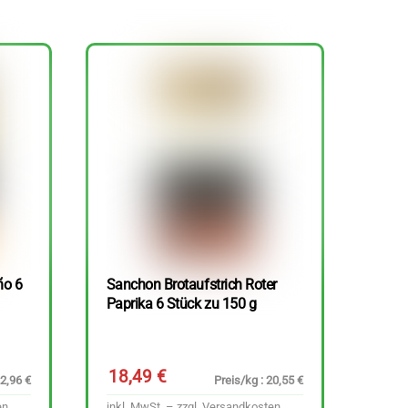
ño 6
Sanchon Brotaufstrich Roter
Paprika 6 Stück zu 150 g
18,49
€
22,96 €
Preis/kg : 20,55 €
en
inkl. MwSt. – zzgl.
Versandkosten