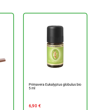
Primavera Eukalyptus globulus bio
5 ml
6,90
€