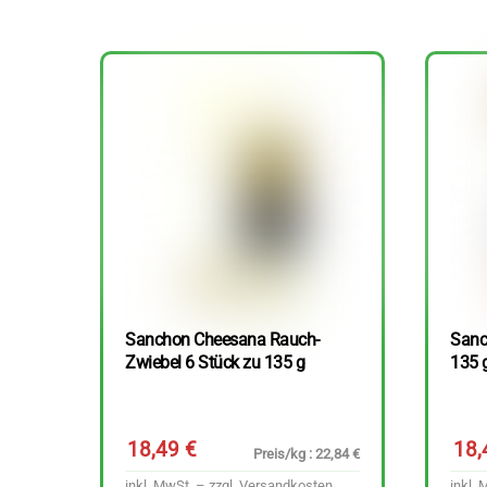
Sanchon Cheesana Rauch-
Sanc
Zwiebel 6 Stück zu 135 g
135 
18,49
€
18
Preis/kg : 22,84 €
inkl. MwSt. – zzgl.
Versandkosten
inkl. 