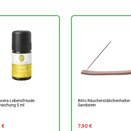
avera Lebensfreude
Bitto Räucherstäbchenhalter
mischung 5 ml
Sandstein
0
€
7,90
€