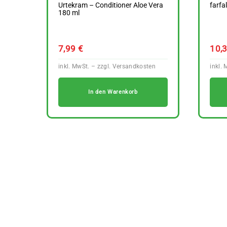
Urtekram – Conditioner Aloe Vera
farfa
180 ml
7,99
€
10,
In den Warenkorb