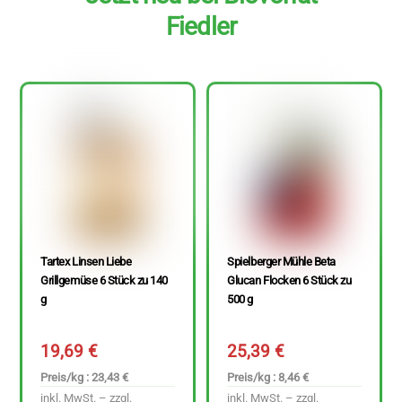
Fiedler
Tartex Linsen Liebe
Spielberger Mühle Beta
Grillgemüse 6 Stück zu 140
Glucan Flocken 6 Stück zu
g
500 g
19,69
€
25,39
€
Preis/kg : 23,43 €
Preis/kg : 8,46 €
inkl. MwSt. – zzgl.
inkl. MwSt. – zzgl.