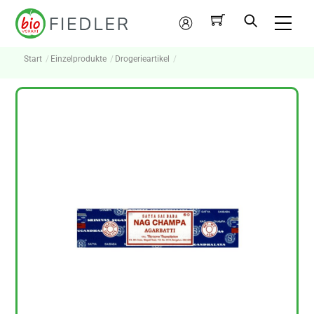
Skip
Me
to
Mein
content
Konto
Start
Einzelprodukte
Drogerieartikel