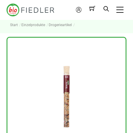
Skip
Me
to
Mein
content
Konto
Start
Einzelprodukte
Drogerieartikel