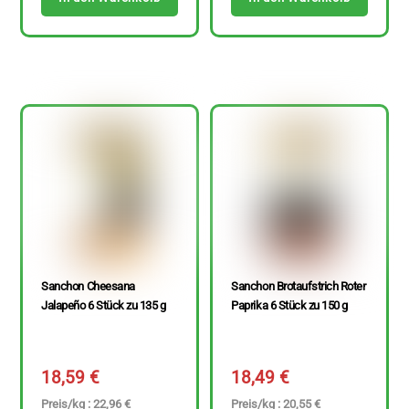
Sanchon Cheesana
Sanchon Brotaufstrich Roter
Jalapeño 6 Stück zu 135 g
Paprika 6 Stück zu 150 g
18,59
€
18,49
€
Preis/kg : 22,96 €
Preis/kg : 20,55 €