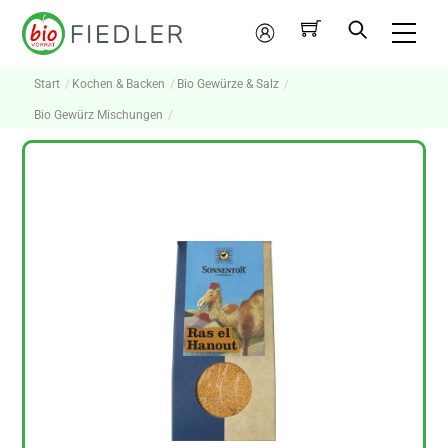
Skip
Me
to
Mein
content
Konto
Start
Kochen & Backen
Bio Gewürze & Salz
Bio Gewürz Mischungen