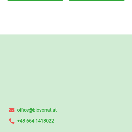
office@biovorrat.at
+43 664 1413022