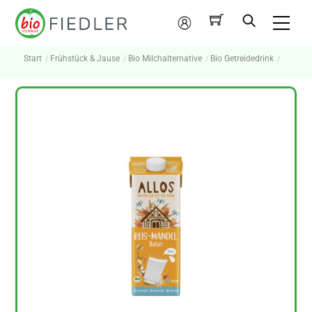
Skip
Me
to
Mein
content
Konto
Start
Frühstück & Jause
Bio Milchalternative
Bio Getreidedrink