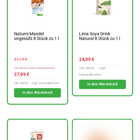
Natumi Mandel
Lima Soya Drink
ungesüßt 8 Stück zu 1 l
Natural 8 Stück zu 1 l
Ursprünglicher
24,99
€
31,19
€
Preis
war:
Aktueller
27,99
€
31,19 €
Preis
In den Warenkorb
ist:
In den Warenkorb
27,99 €.