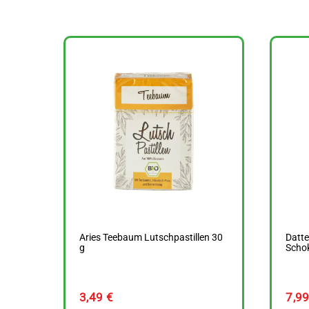
Aries Teebaum Lutschpastillen 30
Datte
g
Scho
3,49
€
7,9