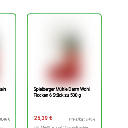
tein
Spielberger Mühle Darm Wohl
Flocken 6 Stück zu 500 g
25,39
€
 8,46 €
Preis/kg : 8,46 €
en
inkl. MwSt. – zzgl.
Versandkosten