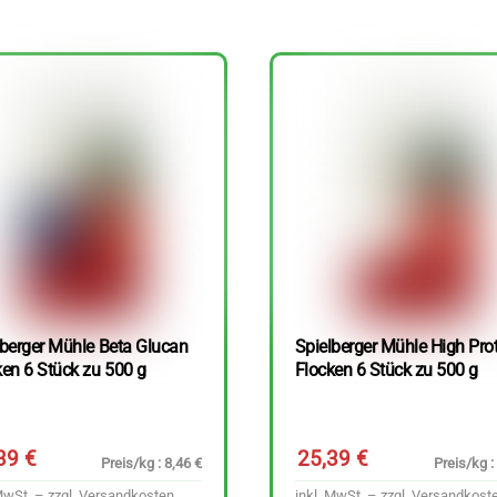
lberger Mühle Beta Glucan
Spielberger Mühle High Pro
ken 6 Stück zu 500 g
Flocken 6 Stück zu 500 g
,39
€
25,39
€
Preis/kg : 8,46 €
Preis/kg :
MwSt. – zzgl.
Versandkosten
inkl. MwSt. – zzgl.
Versandkost