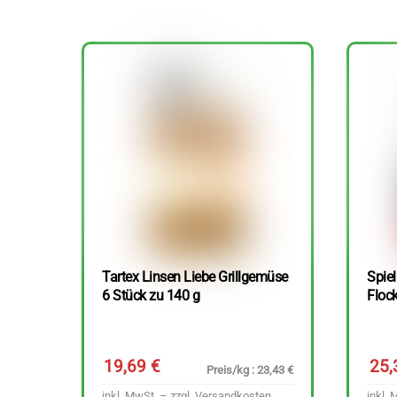
Tartex Linsen Liebe Grillgemüse
Spie
6 Stück zu 140 g
Floc
19,69
€
25
Preis/kg : 23,43 €
inkl. MwSt. – zzgl.
Versandkosten
inkl. 