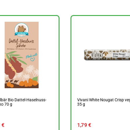
lbär Bio Dattel-Haselnuss-
Vivani White Nougat Crisp ve
ko 70 g
35 g
9
€
1,79
€