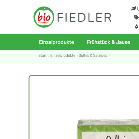
Skip
U
to
content
Einzelprodukte
Frühstück & Jause
Start
Einzelprodukte
Süßes & Salziges