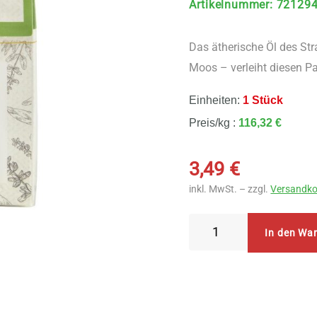
Artikelnummer
:
72129
Das ätherische Öl des Str
Moos – verleiht diesen Pa
Einheiten:
1 Stück
Preis/kg :
116,32 €
3,49
€
inkl. MwSt. – zzgl.
Versandko
Aries
In den Wa
Salbei
Lutschpastillen
30
g