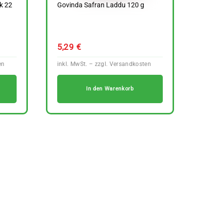
k 22
Govinda Safran Laddu 120 g
5,29
€
In den Warenkorb