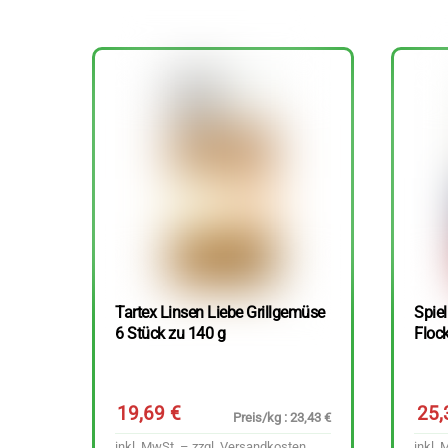
Tartex Linsen Liebe Grillgemüse
Spie
6 Stück zu 140 g
Floc
19,69
€
25
Preis/kg : 23,43 €
inkl. MwSt. – zzgl.
Versandkosten
inkl. 