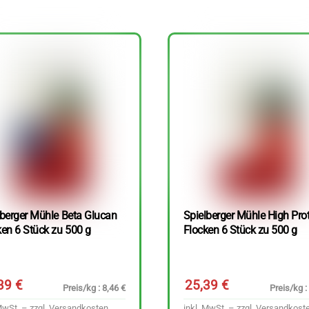
lberger Mühle Beta Glucan
Spielberger Mühle High Pro
ken 6 Stück zu 500 g
Flocken 6 Stück zu 500 g
,39
€
25,39
€
Preis/kg : 8,46 €
Preis/kg :
MwSt. – zzgl.
Versandkosten
inkl. MwSt. – zzgl.
Versandkost