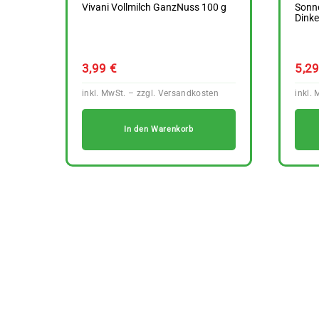
Vivani Vollmilch GanzNuss 100 g
Sonne
Dinke
3,99
€
5,2
In den Warenkorb