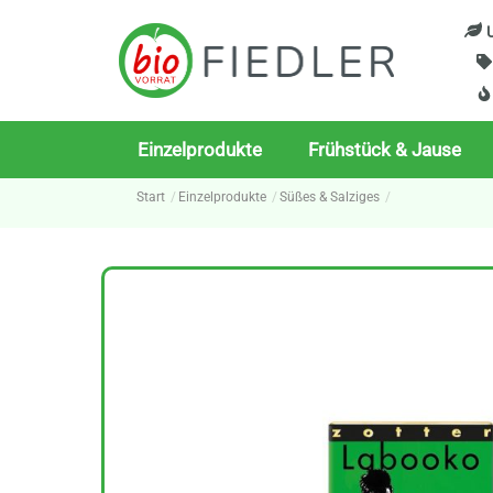
Skip
U
to
content
Einzelprodukte
Frühstück & Jause
Start
Einzelprodukte
Süßes & Salziges