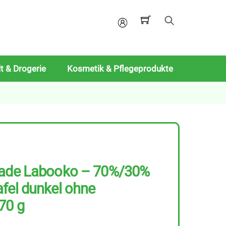
Mein
Konto
t & Drogerie
Kosmetik & Pflegeprodukte
lade Labooko – 70%/30%
fel dunkel ohne
70 g