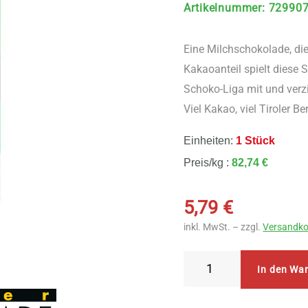
Artikelnummer
:
72990
Eine Milchschokolade, die
Kakaoanteil spielt diese
Schoko-Liga mit und verz
Viel Kakao, viel Tiroler B
Einheiten:
1 Stück
Preis/kg :
82,74 €
5,79
€
inkl. MwSt. – zzgl.
Versandko
Zotter
In den Wa
Schokolade
Labooko