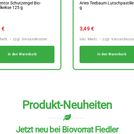
ntor Schutzengel Bio-
Aries Teebaum Lutschpastille
lkekse 125 g
g
9
€
3,49
€
In den Warenkorb
In den Warenkorb
Produkt-Neuheiten
Jetzt neu bei Biovorrat Fiedler