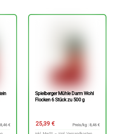
tein
Spielberger Mühle Darm Wohl
Flocken 6 Stück zu 500 g
25,39
€
 8,46 €
Preis/kg : 8,46 €
en
inkl. MwSt. – zzgl.
Versandkosten