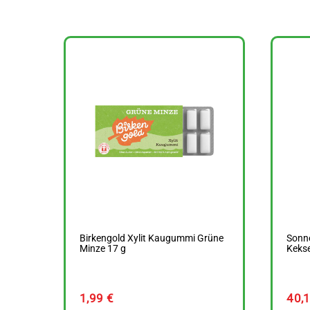
Birkengold Xylit Kaugummi Grüne
Sonne
Minze 17 g
Kekse
1,99
€
40,