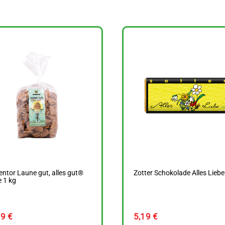
ntor Laune gut, alles gut®
Zotter Schokolade Alles Liebe
 1 kg
19
€
5,19
€