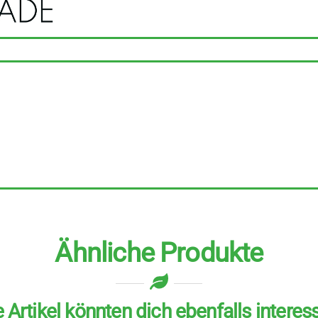
-
70%/30%
Kakao-
Milch-
Tafel
dunkel
ohne
Zuckerzugabe
70
g
Menge
Ähnliche Produkte
 Artikel könnten dich ebenfalls interes