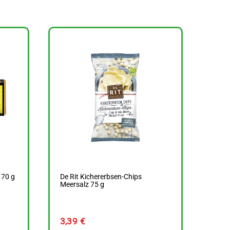
 70 g
De Rit Kichererbsen-Chips
Meersalz 75 g
3,39
€