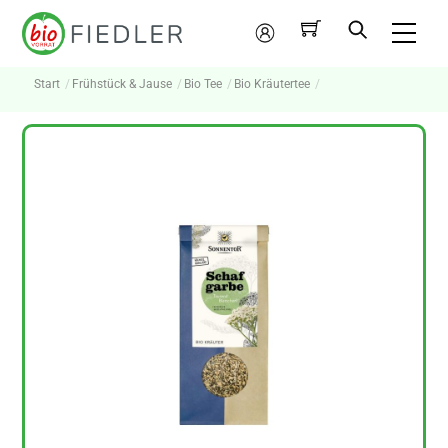
Skip
Me
to
Mein
content
Konto
Start
Frühstück & Jause
Bio Tee
Bio Kräutertee