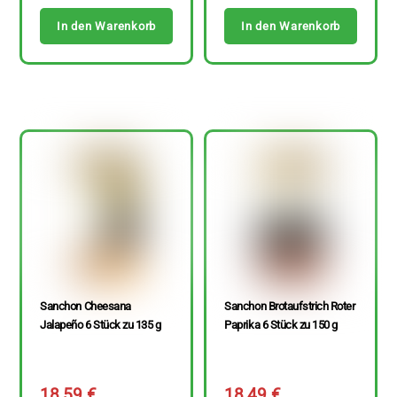
In den Warenkorb
In den Warenkorb
Sanchon Cheesana
Sanchon Brotaufstrich Roter
Jalapeño 6 Stück zu 135 g
Paprika 6 Stück zu 150 g
18,59
€
18,49
€