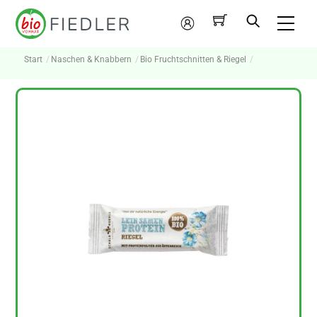
Skip
Me
to
Mein
content
Konto
Start
Naschen & Knabbern
Bio Fruchtschnitten & Riegel