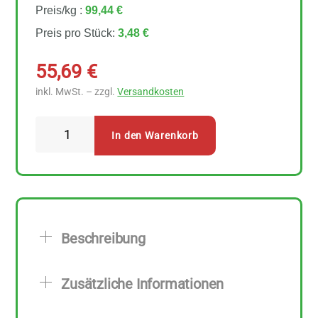
Preis/kg :
99,44 €
Preis pro Stück:
3,48 €
55,69
€
inkl. MwSt. – zzgl.
Versandkosten
Schalk
In den Warenkorb
Mühle
Leinsamen
Protein
Riegel
16
Beschreibung
Stück
zu
Zusätzliche Informationen
35
g