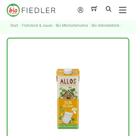
Skip
Me
to
Mein
content
Konto
Start
Frühstück & Jause
Bio Milchalternative
Bio Getreidedrink