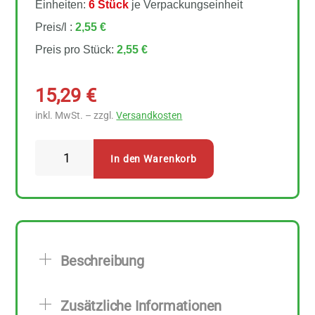
Einheiten:
6 Stück
je Verpackungseinheit
Preis/l :
2,55 €
Preis pro Stück:
2,55 €
15,29
€
inkl. MwSt. – zzgl.
Versandkosten
Allos
In den Warenkorb
Soja
0%
Zucker
6
Stück
Beschreibung
zu
1
Zusätzliche Informationen
l