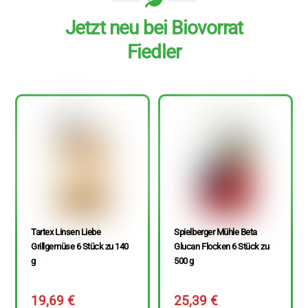
Jetzt neu bei Biovorrat
Fiedler
Tartex Linsen Liebe
Spielberger Mühle Beta
Grillgemüse 6 Stück zu 140
Glucan Flocken 6 Stück zu
g
500 g
19,69
€
25,39
€