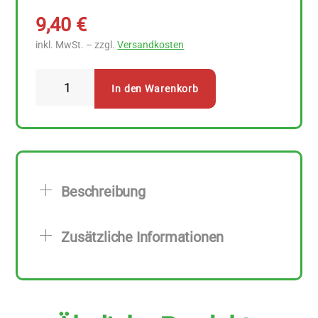
9,40
€
inkl. MwSt. – zzgl.
Versandkosten
Styx
In den Warenkorb
Naturkosmetik
-
Styx
Kräutergarten
Shampoo
Beschreibung
normales
Haar
Zusätzliche Informationen
200
ml
Menge