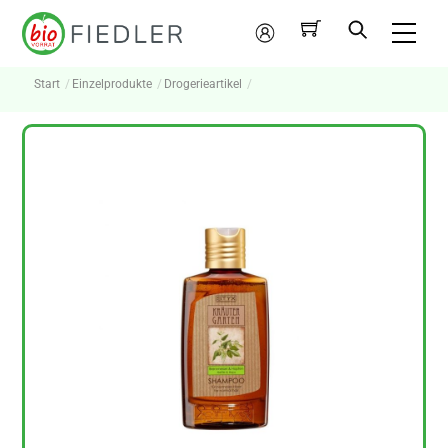
Skip
Me
to
Mein
content
Konto
Start
Einzelprodukte
Drogerieartikel