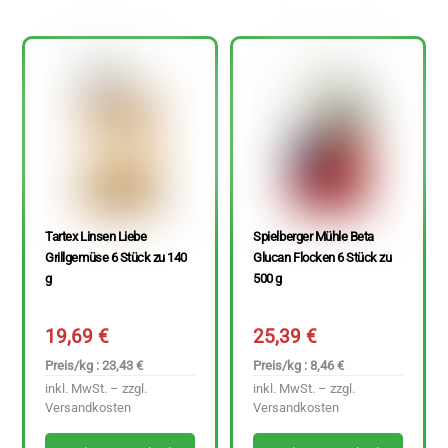
Tartex Linsen Liebe
Spielberger Mühle Beta
Grillgemüse 6 Stück zu 140
Glucan Flocken 6 Stück zu
g
500 g
19,69
€
25,39
€
Preis/kg : 23,43 €
Preis/kg : 8,46 €
inkl. MwSt. – zzgl.
inkl. MwSt. – zzgl.
Versandkosten
Versandkosten