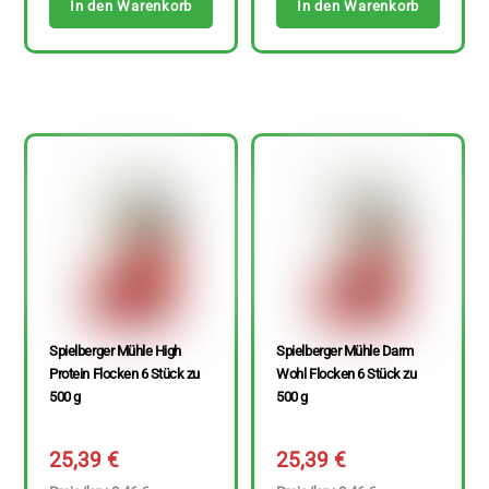
In den Warenkorb
In den Warenkorb
Spielberger Mühle High
Spielberger Mühle Darm
Protein Flocken 6 Stück zu
Wohl Flocken 6 Stück zu
500 g
500 g
25,39
€
25,39
€