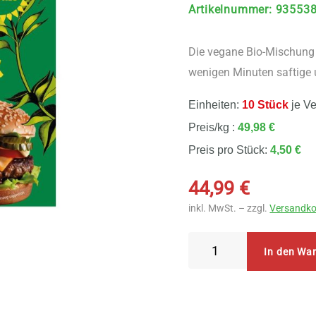
Artikelnummer
:
93553
Die vegane Bio-Mischung
wenigen Minuten saftige 
Einheiten:
10 Stück
je V
Preis/kg :
49,98 €
Preis pro Stück:
4,50 €
44,99
€
inkl. MwSt. – zzgl.
Versandko
SunflowerFamily
In den Wa
Burgermix
10
Stück