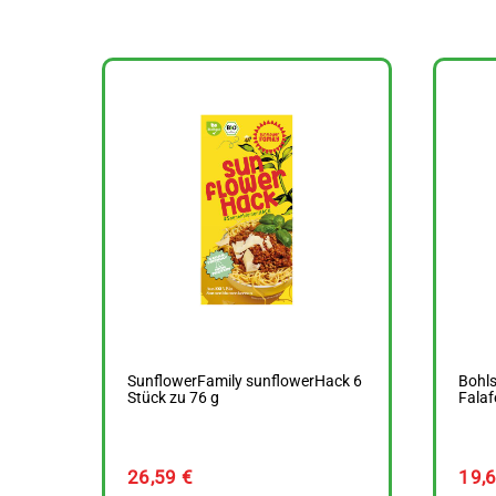
SunflowerFamily sunflowerHack 6
Bohls
Stück zu 76 g
Falaf
26,59
€
19,