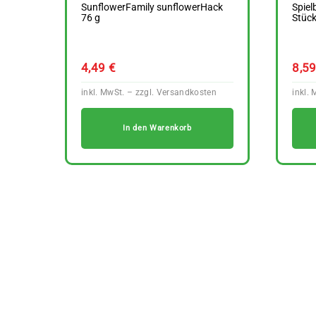
SunflowerFamily sunflowerHack
Spiel
76 g
Stück
4,49
€
8,5
In den Warenkorb