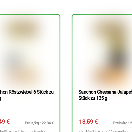
hon Röstzwiebel 6 Stück zu
Sanchon Cheesana Jalape
g
Stück zu 135 g
,49
€
18,59
€
Preis/kg : 22,84 €
Preis/kg : 
MwSt. – zzgl.
Versandkosten
inkl. MwSt. – zzgl.
Versandkost