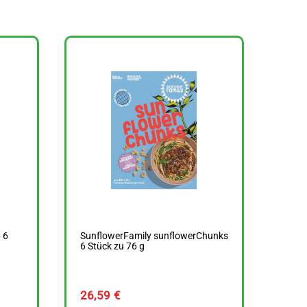
 6
SunflowerFamily sunflowerChunks
6 Stück zu 76 g
26,59
€