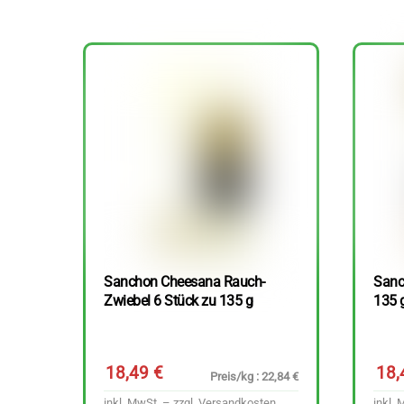
Sanchon Cheesana Rauch-
Sanc
Zwiebel 6 Stück zu 135 g
135 
18,49
€
18
Preis/kg : 22,84 €
inkl. MwSt. – zzgl.
Versandkosten
inkl. 