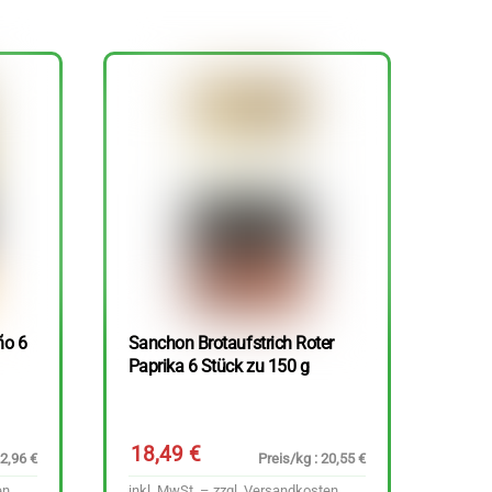
ño 6
Sanchon Brotaufstrich Roter
Paprika 6 Stück zu 150 g
18,49
€
22,96 €
Preis/kg : 20,55 €
en
inkl. MwSt. – zzgl.
Versandkosten