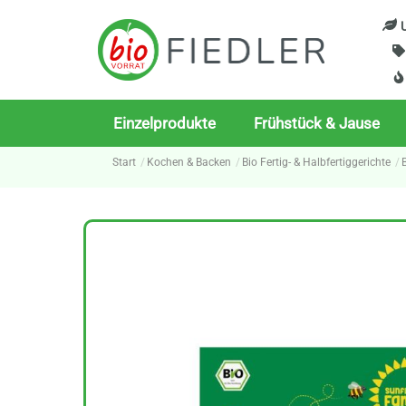
Skip
U
to
content
Einzelprodukte
Frühstück & Jause
Start
Kochen & Backen
Bio Fertig- & Halbfertiggerichte