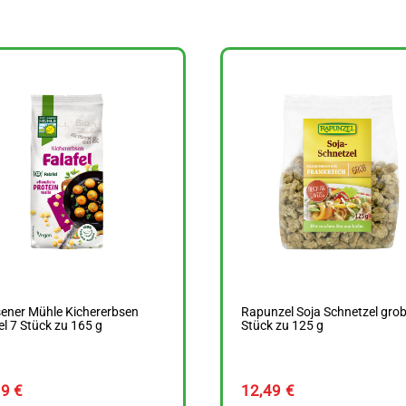
ener Mühle Kichererbsen
Rapunzel Soja Schnetzel grob
el 7 Stück zu 165 g
Stück zu 125 g
69
€
12,49
€