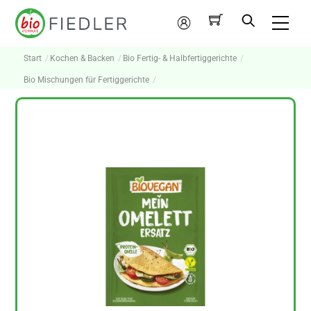
Skip
Me
to
Mein
content
Konto
Start
Kochen & Backen
Bio Fertig- & Halbfertiggerichte
Bio Mischungen für Fertiggerichte