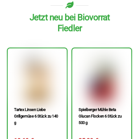
Jetzt neu bei Biovorrat
Fiedler
Tartex Linsen Liebe
Spielberger Mühle Beta
Grillgemüse 6 Stück zu 140
Glucan Flocken 6 Stück zu
g
500 g