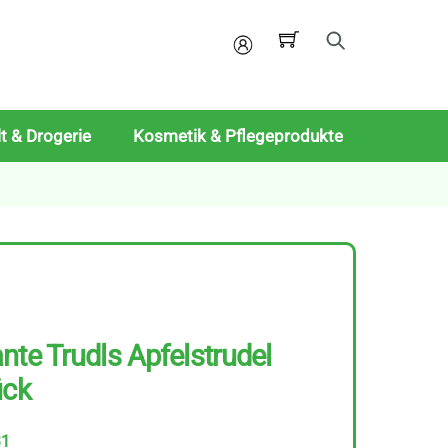
Mein
Konto
t & Drogerie
Kosmetik & Pflegeprodukte
nte Trudls Apfelstrudel
ück
31