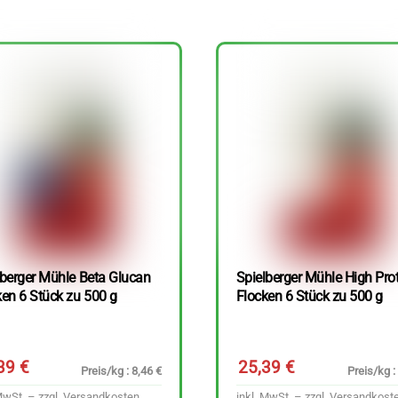
lberger Mühle Beta Glucan
Spielberger Mühle High Pro
ken 6 Stück zu 500 g
Flocken 6 Stück zu 500 g
,39
€
25,39
€
Preis/kg : 8,46 €
Preis/kg :
MwSt. – zzgl.
Versandkosten
inkl. MwSt. – zzgl.
Versandkost