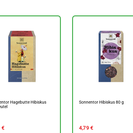
entor Hagebutte Hibiskus
Sonnentor Hibiskus 80 g
utel
9
€
4,79
€