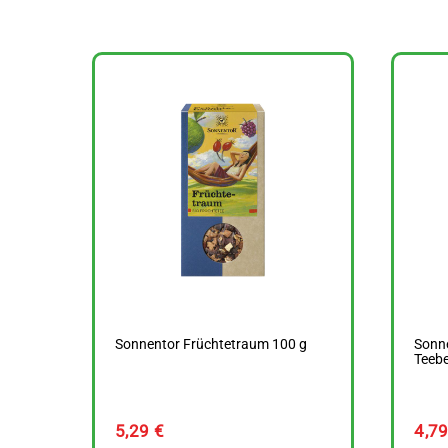
Sonnentor Früchtetraum 100 g
Sonn
Teebe
5,29
€
4,7