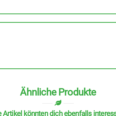
Trudls
Apfelstrudel
Teebeutel
6
Stück
Menge
Ähnliche Produkte
 Artikel könnten dich ebenfalls interes