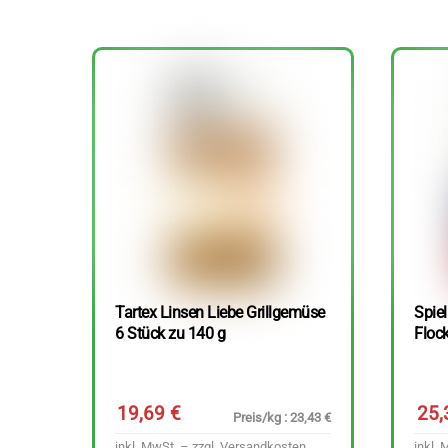
Tartex Linsen Liebe Grillgemüse
Spie
6 Stück zu 140 g
Floc
19,69
€
25
Preis/kg : 23,43 €
inkl. MwSt. – zzgl.
Versandkosten
inkl. 