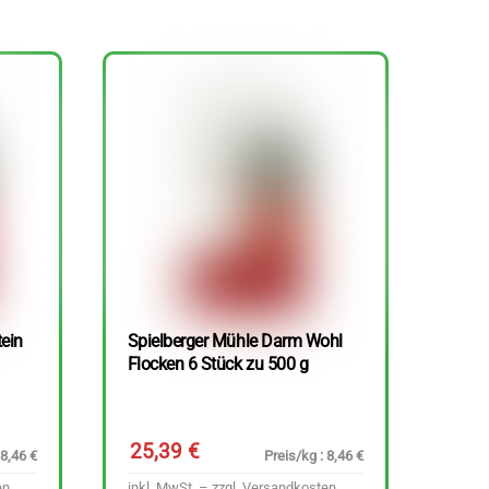
tein
Spielberger Mühle Darm Wohl
Flocken 6 Stück zu 500 g
25,39
€
 8,46 €
Preis/kg : 8,46 €
en
inkl. MwSt. – zzgl.
Versandkosten