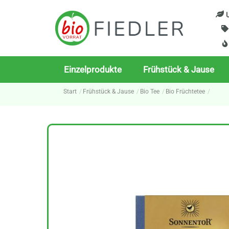
Skip
U
to
content
Einzelprodukte
Frühstück & Jause
Start
Frühstück & Jause
Bio Tee
Bio Früchtetee