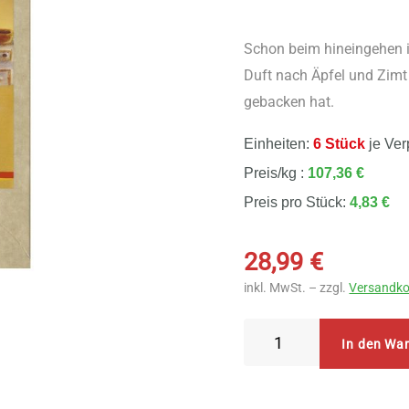
Schon beim hineingehen i
Duft nach Äpfel und Zimt 
gebacken hat.
Einheiten:
6 Stück
je Ver
Preis/kg :
107,36 €
Preis pro Stück:
4,83 €
28,99
€
inkl. MwSt. – zzgl.
Versandko
Sonnentor
In den Wa
-
Tante