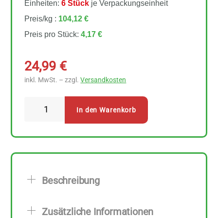
Einheiten:
6 Stück
je Verpackungseinheit
Preis/kg :
104,12 €
Preis pro Stück:
4,17 €
24,99
€
inkl. MwSt. – zzgl.
Versandkosten
Lebensbaum
In den Warenkorb
Ingwer-
Orange
Teebeutel
6
Stück
Beschreibung
Menge
Zusätzliche Informationen