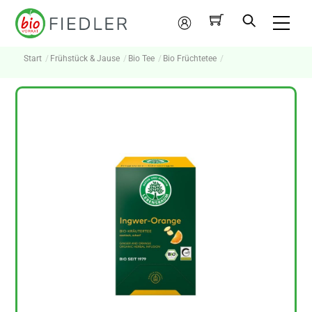
Skip
Me
to
Mein
content
Konto
Start
Frühstück & Jause
Bio Tee
Bio Früchtetee