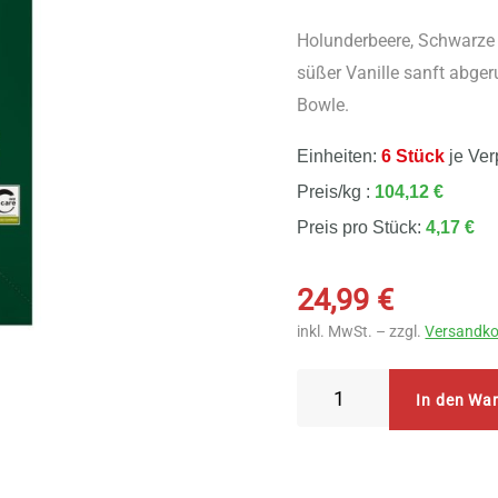
Holunderbeere, Schwarze
süßer Vanille sanft abge
Bowle.
Einheiten:
6 Stück
je Ver
Preis/kg :
104,12 €
Preis pro Stück:
4,17 €
24,99
€
inkl. MwSt. – zzgl.
Versandko
Lebensbaum
In den Wa
Waldbeere
Teebeutel
6