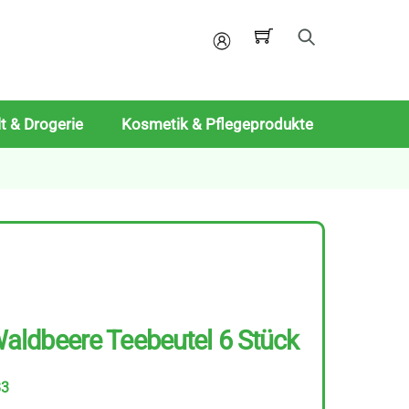
Mein
Konto
t & Drogerie
Kosmetik & Pflegeprodukte
ldbeere Teebeutel 6 Stück
83