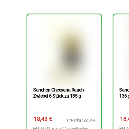
Sanchon Cheesana Rauch-
Sanc
Zwiebel 6 Stück zu 135 g
135 
18,49
€
18
Preis/kg : 22,84 €
inkl. MwSt. – zzgl.
Versandkosten
inkl. 