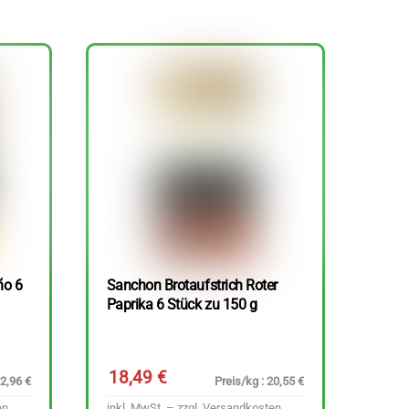
ño 6
Sanchon Brotaufstrich Roter
Paprika 6 Stück zu 150 g
18,49
€
22,96 €
Preis/kg : 20,55 €
en
inkl. MwSt. – zzgl.
Versandkosten