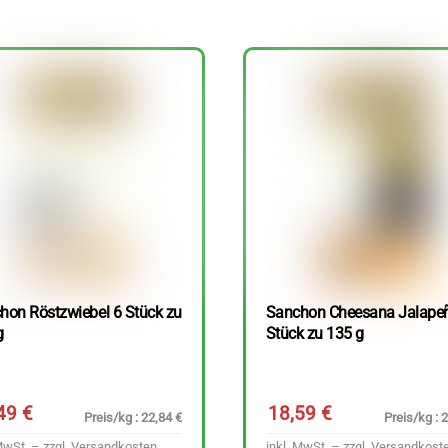
hon Röstzwiebel 6 Stück zu
Sanchon Cheesana Jalape
g
Stück zu 135 g
,49
€
18,59
€
Preis/kg : 22,84 €
Preis/kg : 
MwSt. – zzgl.
Versandkosten
inkl. MwSt. – zzgl.
Versandkost