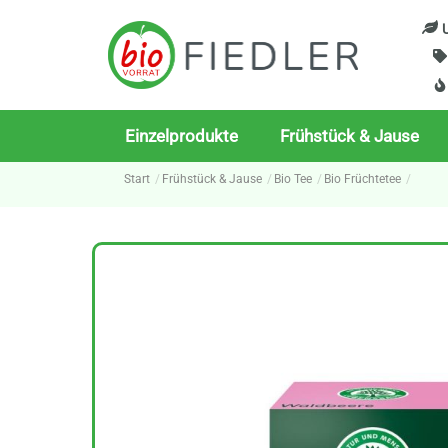
Skip
U
to
content
Einzelprodukte
Frühstück & Jause
Start
Frühstück & Jause
Bio Tee
Bio Früchtetee