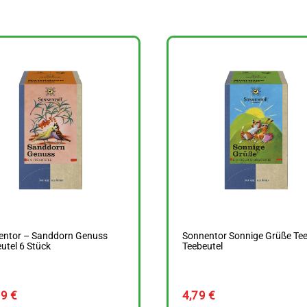
entor – Sanddorn Genuss
Sonnentor Sonnige Grüße Tee
utel 6 Stück
Teebeutel
69
€
4,79
€