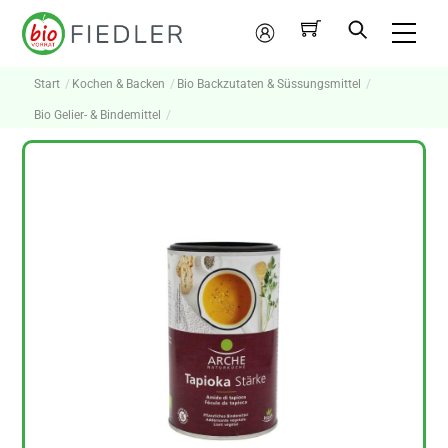
Skip
Me
to
Mein
content
Konto
Start
Kochen & Backen
Bio Backzutaten & Süssungsmittel
Bio Gelier- & Bindemittel